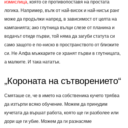
измислица
, която се противопоставя на простата
логика. Например, вълк от най-висок и най-нисък ранг
може да продължи напред, в зависимост от целта на
кампанията; ако глутница вълци слезе от планина и
водачът отиде първи, той няма да загуби статута си
само защото е по-ниско в пространството от близките
си. Не Алфа мъжкарите се хранят първи в глутницата,
а малките. И така нататък.
„Короната на сътворението“
Смяташе се, че в името на собственика кучето трябва
да изтърпи всяко обучение. Можем да принудим
кучетата да вършат работа, която ще ги разболее или
дори ще ги убие. Можем да ги разнасяме