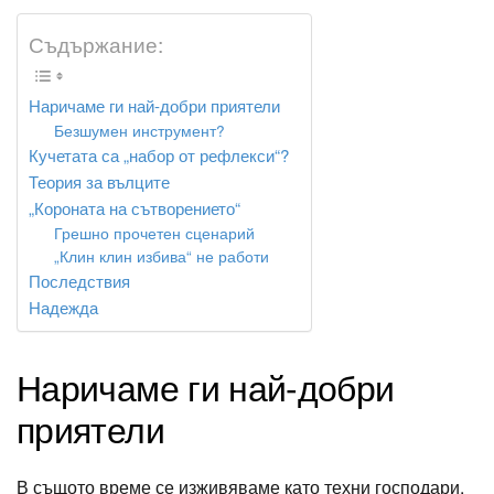
Съдържание:
Наричаме ги най-добри приятели
Безшумен инструмент?
Кучетата са „набор от рефлекси“?
Теория за вълците
„Короната на сътворението“
Грешно прочетен сценарий
„Клин клин избива“ не работи
Последствия
Надежда
Наричаме ги най-добри
приятели
В същото време се изживяваме като техни господари.