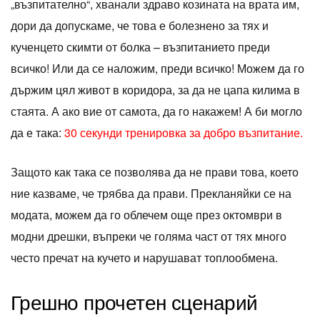
„възпитателно“, хванали здраво козината на врата им,
дори да допускаме, че това е болезнено за тях и
кученцето скимти от болка – възпитанието преди
всичко! Или да се наложим, преди всичко! Можем да го
държим цял живот в коридора, за да не цапа килима в
стаята. А ако вие от самота, да го накажем! А би могло
да е така:
30 секунди тренировка за добро възпитание.
Защото как така се позволява да не прави това, което
ние казваме, че трябва да прави. Прекланяйки се на
модата, можем да го облечем още през октомври в
модни дрешки, въпреки че голяма част от тях много
често пречат на кучето и нарушават топлообмена.
Грешно прочетен сценарий