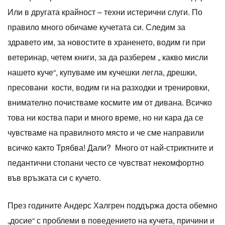
Или в другата крайност – техни истерични слуги. По
правило много обичаме кучетата си. Следим за
здравето им, за новостите в храненето, водим ги при
ветеринар, четем книги, за да разберем „ какво мисли
нашето куче“, купуваме им кучешки легла, дрешки,
пресовани кости, водим ги на разходки и тренировки,
внимателно почистваме космите им от дивана. Всичко
това ни коства пари и много време, но ни кара да се
чувстваме на правилното място и че сме направили
всичко както Трябва! Дали? Много от най-стриктните и
педантични стопани често се чувстват некомфортно
във връзката си с кучето.
През годините Андерс Халгрен поддържа доста обемно
„досие“ с проблеми в поведението на кучета, причини и