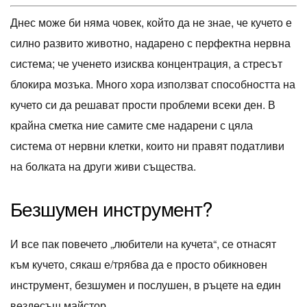
Днес може би няма човек, който да не знае, че кучето е
силно развито животно, надарено с перфектна нервна
система; че ученето изисква концентрация, а стресът
блокира мозъка. Много хора използват способността на
кучето си да решават прости проблеми всеки ден. В
крайна сметка ние самите сме надарени с цяла
система от нервни клетки, които ни правят податливи
на болката на други живи същества.
Безшумен инструмент?
И все пак повечето „любители на кучета“, се отнасят
към кучето, сякаш е/трябва да е просто обикновен
инструмент, безшумен и послушен, в ръцете на един
вездесъщ майстор.