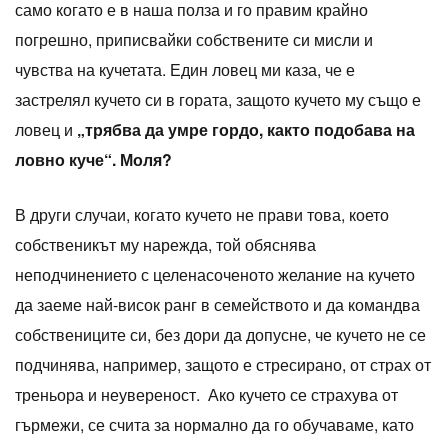
само когато е в наша полза и го правим крайно
погрешно, приписвайки собствените си мисли и
чувства на кучетата. Един ловец ми каза, че е
застрелял кучето си в гората, защото кучето му също е
ловец и
„трябва да умре гордо, както подобава на
ловно куче“. Моля?
В други случаи, когато кучето не прави това, което
собственикът му нарежда, той обяснява
неподчинението с целенасоченото желание на кучето
да заеме най-висок ранг в семейството и да командва
собствениците си, без дори да допусне, че кучето не се
подчинява, например, защото е стресирано, от страх от
треньора и неувереност. Ако кучето се страхува от
гърмежи, се счита за нормално да го обучаваме, като