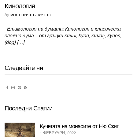
Кинология
by
МОЯТ ПРИЯТЕЛ КУЧЕТО
Етимология на думата: Кинология е класическа
сложна дума – от гръцки κύων, kyōn, κυνός, kynos,
(dog) […]
Следвайте ни
Последни Статии
Кучетата на монасите от Ню Скит
1 ФЕВРУАРИ, 2022