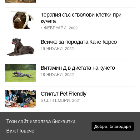
Терапия със стволови клетки при
кучета
1 ФЕВРУАРИ, 2022
Всичко за породата Кане Корсо
19 ЯНУАРИ, 2022
Витамин Д в диетата на кучето
18 ЯНУАРИ, 2022
Стилът Pet Friendly
5 СЕПТЕМВРИ, 2021
С куче на път
Този сайт използва бисквитки
25 АВГУСТ, 2021
Добре, благодаря
Виж Повече