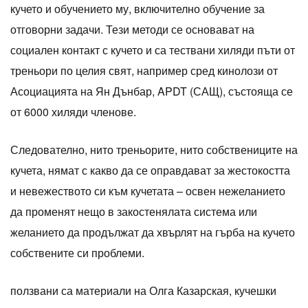
кучето и обучението му, включително обучение за
отговорни задачи. Тези методи се основават на
социален контакт с кучето и са тествани хиляди пъти от
треньори по целия свят, например сред кинолози от
Асоциацията на Ян Дънбар, APDT (САЩ), състояща се
от 6000 хиляди членове.
Следователно, нито треньорите, нито собствениците на
кучета, нямат с какво да се оправдават за жестокостта
и невежеството си към кучетата – освен нежеланието
да променят нещо в закостенялата система или
желанието да продължат да хвърлят на гърба на кучето
собствените си проблеми.
ползвани са материали на Олга Казарская, кучешки