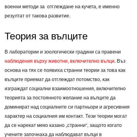
военни методи за отглеждане на кучета, е именно
резултат от такова развитие.
Теория за вълците
В лаборатории и зоологически градини са правени
наблюдения върху животни, включително вълци
. Въз
основа на тях се появиха странни теории за това как
вълците приемат да отглеждат потомство, как
изграждат социални взаимоотношения, включително
теорията за постоянното желание на вълците да
доминират над социалните си партньори и агресивния
характер на социалния им контакт. Тези теории могат
да се нарекат меко казано „странни“, защото когато
учените започнаха да наблюдават вълци в