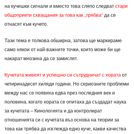
на кучешки сигнали и вместо това сляпо следват
стари
общоприети схващания за това как „трябва“
да се
отнасят към кучето.
Тази тема е толкова обширна, затова ще маркираме
само някои от най-важните точки, които може би ще
накарат мнозина да се замислят.
Кучетата живеят и успешно си сътрудничат с хората
от
четиринадесет хиляди години. Но сериозните проблеми
между нас се появиха едва през последния век и
половина, когато хората се опитаха да създадат наука
за кучетата – Кинологията и да контролират
отношенията си с кучетата въз основа на теории за
това как трябва да изглежда едно куче, какви качества