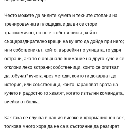
Често можете да видите кучета и техните стопани на
тренировъчната площадка и да ви се стори
трагикомично, но не е: собственикът, който
сърцераздирателно крещи на кучето да дойде при него;
или собственикът, който, вървейки по улицата, го удря
острани, ако то е обърнало внимание на друго куче и се
отклони леко встрани; собственици, които се опитват
да „обучат” кучета чрез методи, които ги докарват до
истерия, или собственици, които нараняват врата на
кучето и радостно го хвалят, когато изпълни командата,
виейки от болка.
Как така се случва в нашия високо информационен век,
толкова много хора да не са в състояние да реагират