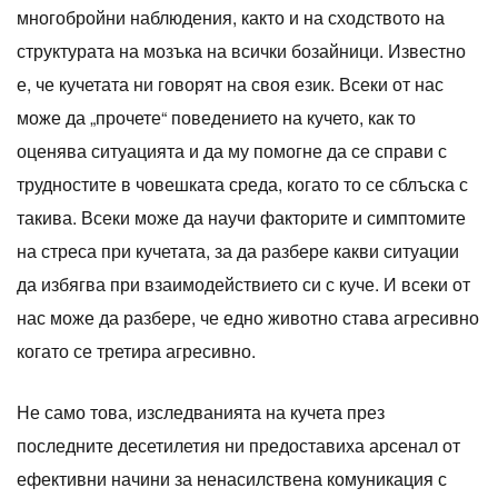
многобройни наблюдения, както и на сходството на
структурата на мозъка на всички бозайници. Известно
е, че кучетата ни говорят на своя език. Всеки от нас
може да „прочете“ поведението на кучето, как то
оценява ситуацията и да му помогне да се справи с
трудностите в човешката среда, когато то се сблъска с
такива. Всеки може да научи факторите и симптомите
на стреса при кучетата, за да разбере какви ситуации
да избягва при взаимодействието си с куче. И всеки от
нас може да разбере, че едно животно става агресивно
когато се третира агресивно.
Не само това, изследванията на кучета през
последните десетилетия ни предоставиха арсенал от
ефективни начини за ненасилствена комуникация с