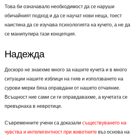
Това би означавало необходимост да се наруши
обичайният подход и да се научат нови неща, тоест
наистина да се изучава психологията на кучето, а не да
се манипулира тази концепция.
Надежда
Доскоро не знаехме много за нашите кучета и в много
ситуации нашите изблици на гняв и използването на
сурови мерки бяха оправдани от нашето отчаяние.
Всъщност ние сами си ги оправдавахме, а кучетата се
превърнаха в невротици.
Съвременните учени са доказали
съществуването на
чувства и интелигентност при животните
въз основа на