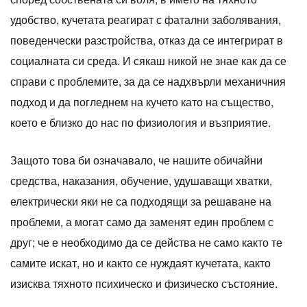
удобство, кучетата реагират с фатални заболявания,
поведенчески разстройства, отказ да се интегрират в
социалната си среда. И сякаш никой не знае как да се
справи с проблемите, за да се надхвърли механичния
подход и да погледнем на кучето като на същество,
което е близко до нас по физиология и възприятие.
Защото това би означавало, че нашите обичайни
средства, наказания, обучение, удушаващи хватки,
електрически яки не са подходящи за решаване на
проблеми, а могат само да заменят един проблем с
друг; че е необходимо да се действа не само както те
самите искат, но и както се нуждаят кучетата, както
изисква тяхното психическо и физическо състояние.