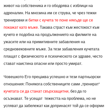
живот на собственика и го ободрява с изблици на
адреналин. На мнозина им се струва, че чрез тежки
тренировки и
битки с кучета те поне някъде ще се
покажат като мъже.
Такава страст към жестокост към
кучето е подобна на продължението на филмите на
ужасите или на примитивните забавления на
средновековните мъже. За тези забавления кучетата
плащат с физическото и психическото си здраве, често
стават наистина опасни или просто умират.
Човешкото Его прецаква успешно и тези партньорски
отношения: Понякога собствениците сами „тренират“
кучетата си да станат свърхзащитни,
без да го
осъзнават. Те усещат тежестта на проблема, но не
успяват да забележат как допринасят той да се оформи