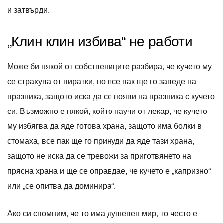
и затвърди.
„Клин клин избива“ не работи
Може би някой от собствениците разбира, че кучето му
се страхува от пиратки, но все пак ще го заведе на
празника, защото иска да се появи на празника с кучето
си. Възможно е някой, който научи от лекар, че кучето
му избягва да яде готова храна, защото има болки в
стомаха, все пак ще го принуди да яде тази храна,
защото не иска да се тревожи за приготвянето на
прясна храна и ще се оправдае, че кучето е „капризно“
или „се опитва да доминира“.
Ако си спомним, че то има душевен мир, то често е