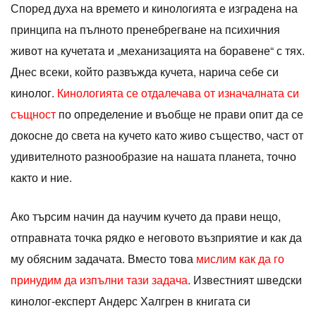
Според духа на времето и кинологията е изградена на
принципа на пълното пренебрегване на психичния
живот на кучетата и „механизацията на боравене“ с тях.
Днес всеки, който развъжда кучета, нарича себе си
кинолог.
Кинологията се отдалечава от изначалната си
същност
по определение и въобще не прави опит да се
докосне до света на кучето като живо същество, част от
удивителното разнообразие на нашата планета, точно
както и ние.
Ако търсим начин да научим кучето да прави нещо,
отправната точка рядко е неговото възприятие и как да
му обясним задачата. Вместо това
мислим как да го
принудим да изпълни тази задача
. Известният шведски
кинолог-експерт Андерс Халгрен в книгата си