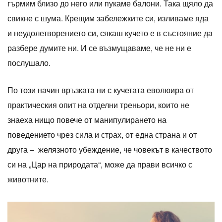
гърмим близо до него или пукаме балони. Така щяло да
свикне с шума. Крещим забележките си, изливаме яда
и неудолетворението си, сякаш кучето е в състояние да
разбере думите ни. И се възмущаваме, че не ни е
послушало.
По този начин връзката ни с кучетата еволюира от
практическия опит на отделни треньори, които не
знаеха нищо повече от манипулирането на
поведението чрез сила и страх, от една страна и от
друга – желязното убеждение, че човекът в качеството
си на „Цар на природата“, може да прави всичко с
животните.