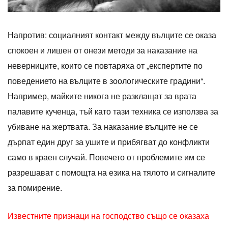
Напротив: социалният контакт между вълците се оказа
спокоен и лишен от онези методи за наказание на
неверниците, които се повтаряха от „експертите по
поведението на вълците в зоологическите градини“.
Например, майките никога не разклащат за врата
палавите кученца, тъй като тази техника се използва за
убиване на жертвата. За наказание вълците не се
дърпат един друг за ушите и прибягват до конфликти
само в краен случай. Повечето от проблемите им се
разрешават с помощта на езика на тялото и сигналите
за помирение.
Известните признаци на господство също се оказаха