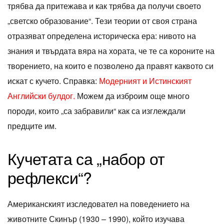
трябва да притежава и как трябва да получи своето
„светско образование“. Тези теории от своя страна
отразяват определена историческа ера: нивото на
знания и твърдата вяра на хората, че те са короните на
творението, на които е позволено да правят каквото си
искат с кучето. Справка:
Модерният и Истинският
Английски булдог.
Можем да изброим още много
породи, които „са забравили“ как са изглеждали
предците им.
Кучетата са „набор от
рефлекси“?
Американският изследовател на поведението на
животните Скинър (1930 – 1990), който изучава