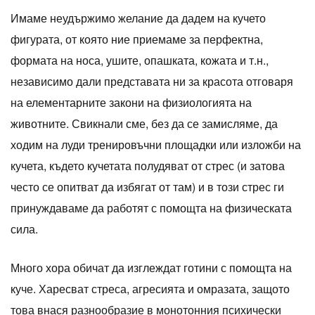
Имаме неудържимо желание да дадем на кучето
фигурата, от която ние приемаме за перфектна,
формата на носа, ушите, опашката, кожата и т.н.,
независимо дали представата ни за красота отговаря
на елементарните закони на физиологията на
животните. Свикнали сме, без да се замисляме, да
ходим на луди тренировъчни площадки или изложби на
кучета, където кучетата полудяват от стрес (и затова
често се опитват да избягат от там) и в този стрес ги
принуждаваме да работят с помощта на физическата
сила.
Много хора обичат да изглеждат готини с помощта на
куче. Харесват стреса, агресията и омразата, защото
това внася разнообразие в монотонния психически