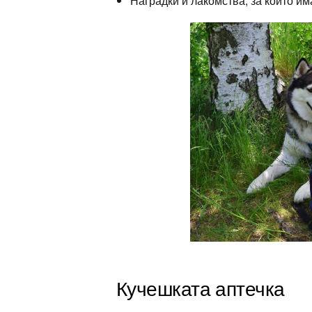
Наградки и лакомства, за които и
Кучешката аптечка