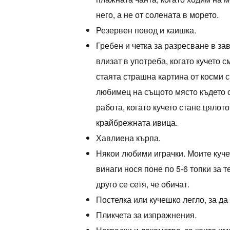
него, а не от солената в морето.
Резервен повод и каишка.
Гребен и четка за разресване в за
влизат в употреба, когато кучето 
стаята страшна картина от косми 
любимец на същото място където 
работа, когато кучето стане цялото
крайбрежната ивица.
Хавлиена кърпа.
Някои любими играчки. Моите кучет
винаги нося поне по 5-6 топки за 
друго се сетя, че обичат.
Постелка или кучешко легло, за да
Пликчета за изпражнения.