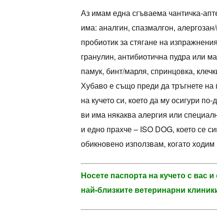
Аз имам една сгъваема чантичка-аптеч
има: аналгин, спазмалгон, алергозан
пробиотик за стягане на изпражнения
гранулин, антибиотична пудра или маз
памук, бинт/марля, спринцовка, клечк
Хубаво е също преди да тръгнете на
на кучето си, което да му осигури по
ви има някаква алергия или специалн
и едно прахче – ISO DOG, което се си
обикновено използвам, когато ходим 
Носете паспорта на кучето с вас 
най-близките ветеринарни клиники