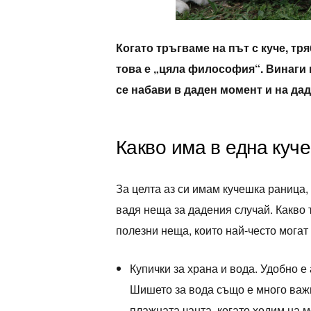
Когато тръгваме на път с куче, тря
това е „цяла философия“. Винаги 
се набави в даден момент и на дад
Какво има в една куч
За целта аз си имам кучешка раница,
вадя неща за дадения случай. Какво 
полезни неща, които най-често могат
Купички за храна и вода. Удобно е 
Шишето за вода също е много важно
плажната чанта, когато ходим на м