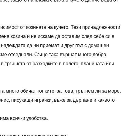
висимост от козината на кучето. Тези принадлежности
сменя козина и не искаме да оставим след себе си в
с надеждата да ни приемат и друг път с домашен
сме отседнали. Също така вършат много добра
 в трънчета от разходките в полето, планината или
а много обичат топките, за това, тръгнем ли за море,
тенис, писукащи играчки, въже за дърпане и каквото
 има всички удобства.