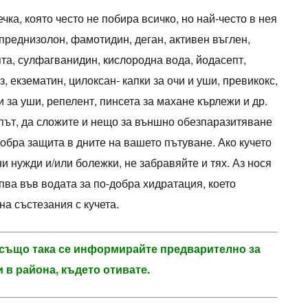
ка, която често не побира всичко, но най-често в нея
/преднизолон, фамотидин, деган, активен въглен,
та, сулфагванидин, кислородна вода, йодасепт,
, екзематин, цилоксан- капки за очи и уши, превикокс,
и за уши, репелент, пинсета за махане кърлежи и др.
 път, да сложите и нещо за външно обезпаразитяване
-добра защита в дните на вашето пътуване. Ако кучето
и нужди и/или болежки, не забравяйте и тях. Аз нося
пва във водата за по-добра хидратация, което
на състезания с кучета.
и също така се информирайте предварително за
 в района, където отивате.