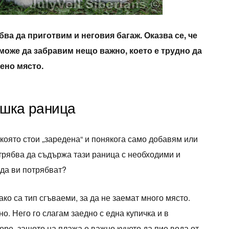
бва да приготвим и неговия багаж. Оказва се, че
може да забравим нещо важно, което е трудно да
ено място.
ешка раница
 която стои „заредена“ и понякога само добавям или
трябва да съдържа тази раница с необходими и
 да ви потрябват?
ако са тип сгъваеми, за да не заемат много място.
. Него го слагам заедно с една купичка и в
оре, защото на плажа е важно кучето да пие вода от