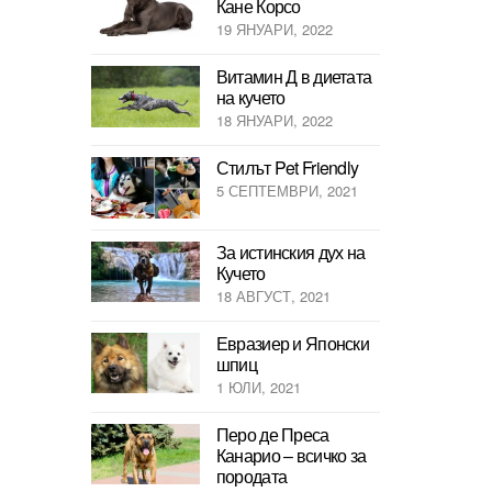
Кане Корсо
19 ЯНУАРИ, 2022
Витамин Д в диетата
на кучето
18 ЯНУАРИ, 2022
Стилът Pet Friendly
5 СЕПТЕМВРИ, 2021
За истинския дух на
Кучето
18 АВГУСТ, 2021
Евразиер и Японски
шпиц
1 ЮЛИ, 2021
Перо де Преса
Канарио – всичко за
породата