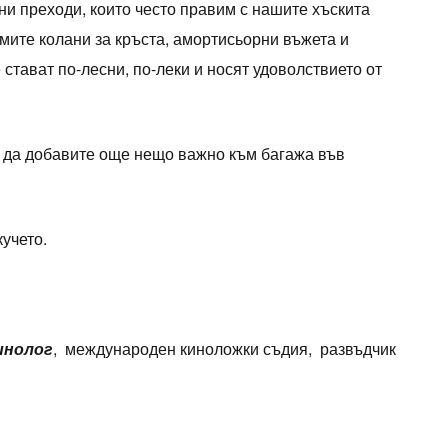
ни преходи, които често правим с нашите хъскита
мите колани за кръста, амортисьорни въжета и
е стават по-лесни, по-леки и носят удоволствието от
е да добавите още нещо важно към багажа във
кучето.
инолог
, международен киноложки съдия, развъдчик