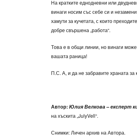
На кратките еднодневни или двуднев
винаги носим със себе си и незамени
хамути за кучетата, с които преходит
добре свършена „работа“.
Това е в общи линии, но винаги мож
вашата раница!
П.С. А, и да не забравите храната за 
Автор:
Юлия Велкова – експерт к
на хъскита „JulyVell“.
Снимки: Личен архив на Автора.