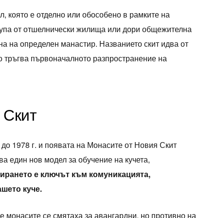
, която е отделно или обособено в рамките на
рупа от отшелнически жилища или дори общежителна
на на определен манастир. Названието скит идва от
то тръгва първоначалното разпространение на
 Скит
до 1978 г. и появата на Монасите от Новия Скит
ва един нов модел за обучение на кучета,
ирането е ключът към комуникацията,
шето куче.
е монасите се смятаха за авангардни, но противно на