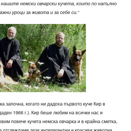
с нашите немски овчарски кучета, които по напълно
ажни уроци за живота и за себе си.“
ка започна, когато ни дадоха първото куче Кир в
аден 1966 г.). Кир беше любим на всички нас и
овим повече кучета немска овчарка и в крайна сметка,
а отглеждаме тези интелигентни и красиви животни.