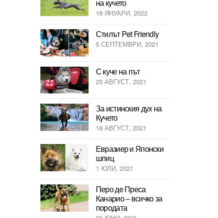
на кучето
18 ЯНУАРИ, 2022
Стилът Pet Friendly
5 СЕПТЕМВРИ, 2021
С куче на път
25 АВГУСТ, 2021
За истинския дух на
Кучето
18 АВГУСТ, 2021
Евразиер и Японски
шпиц
1 ЮЛИ, 2021
Перо де Преса
Канарио – всичко за
породата
30 ЮНИ, 2021