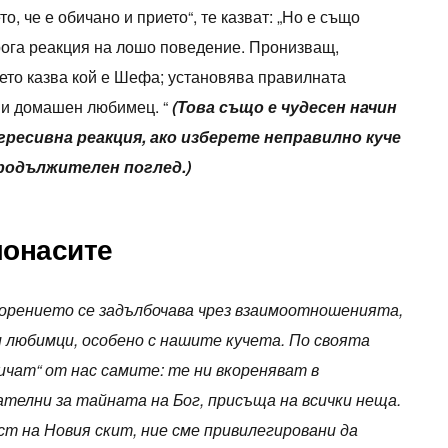
о, че е обичано и прието“, те казват: „Но е също
трога реакция на лошо поведение. Пронизващ,
чето казва кой е Шефа; установява правилната
 и домашен любимец. “
(Това също е чудесен начин
гресивна реакция, ако изберете неправилно куче
продължителен поглед.)
монасите
ворението се задълбочава чрез взаимоотношенията,
 любимци, особено с нашите кучета. По своята
ичат“ от нас самите: те ни вкореняват в
ателни за тайната на Бог, присъща на всички неща.
т на Новия скит, ние сме привилегировани да