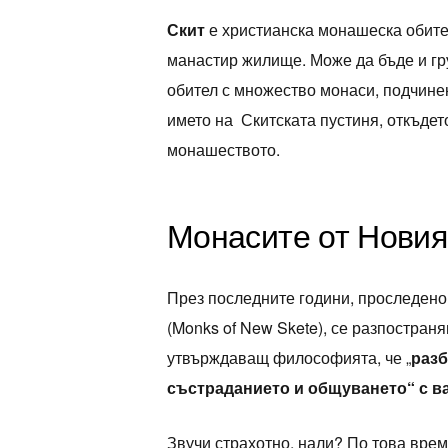
Скит
е христианска монашеска обител
манастир жилище. Може да бъде и г
обител с множество монаси, подчине
името на Скитската пустиня, откъде
монашеството.
Монасите от Новия
През последните години, проследено 
(Monks of New Skete), се разпостраня
утвърждаващ философията, че „
разб
състраданието и общуването“ с ва
Звучи страхотно, нали? По това врем