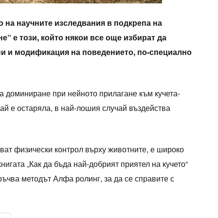
 на научните изследвания в подкрепа на
“ е този, който някои все още избират да
ни и модификация на поведението, по-специално
 доминиране при нейното прилагане към кучета-
й е остаряла, в най-лошия случай въздейства
яват физически контрол върху животните, е широко
нигата „Как да бъда най-добрият приятел на кучето“
ръчва методът Алфа ролинг, за да се справите с