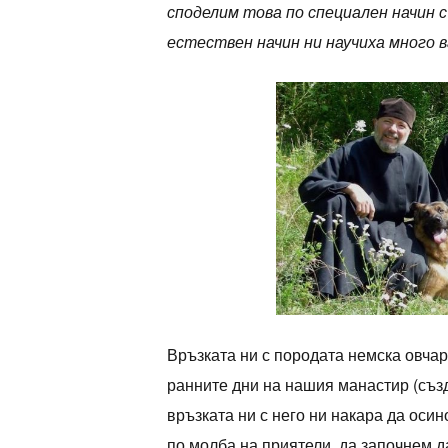
споделим това по специален начин 
естествен начин ни научиха много в
Връзката ни с породата немска овчар
ранните дни на нашия манастир (създ
връзката ни с него ни накара да осин
по молба на приятели, да започнем д