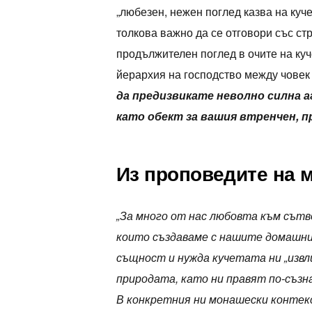
„любезен, нежен поглед казва на кучет
толкова важно да се отговори със с
продължителен поглед в очите на ку
йерархия на господство между човек
да предизвикате неволно силна а
като обект за вашия втренчен, 
Из проповедите на 
„За много от нас любовта към сът
които създаваме с нашите домашни
същност и нужда кучетата ни „извл
природата, като ни правят по-съзн
В конкретния ни монашески контекс