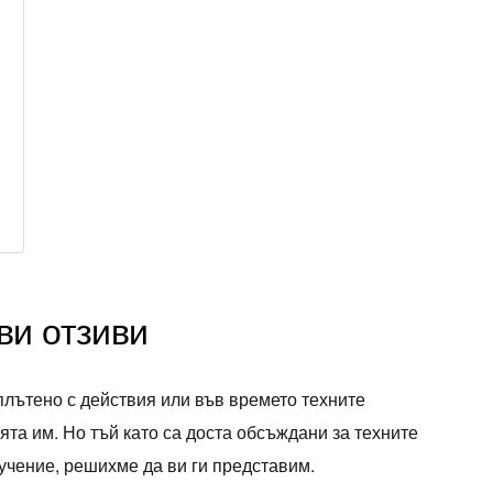
и
ви отзиви
дплътено с действия или във времето техните
та им. Но тъй като са доста обсъждани за техните
бучение, решихме да ви ги представим.