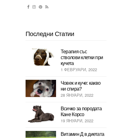
Последни Статии
Терапия със
стволови клетки при
кучета
1 ФЕВРУАРИ, 2022
Човек и куче: какво
ни спира?
28 ЯНУАРИ, 2022
Всичко за породата
Кане Корсо
19 ЯНУАРИ, 2022
Витамин Д в диетата