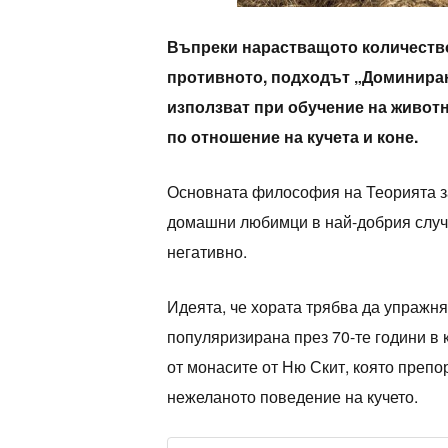
Въпреки нарастващото количество
противното, подходът „Доминиране
използват при обучение на живот
по отношение на кучета и коне.
Основната философия на Теорията за
домашни любимци в най-добрия случа
негативно.
Идеята, че хората трябва да упражн
популяризирана през 70-те години в к
от монасите от Ню Скит, която препо
нежеланото поведение на кучето.