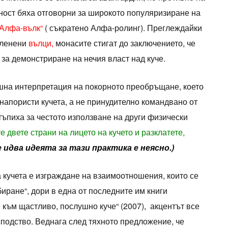
ост бяха отговорни за широкото популяризиране на
 Алфа-вълк“
( съкратено Алфа-ролинг). Преглеждайки
пленени
вълци,
монасите стигат до заключението, че
за демонстриране на нечия власт над куче.
шна интерпретация на покорното преобръщане, което
напористи кучета, а не принудително командвано от
тъпиха за честото използване на други физически
е двете страни на лицето на кучето и разклатете,
 идва идеята за тази практика е неясно.)
а кучета е изграждане на взаимоотношения, които се
иране“, дори в една от последните им книги
 към щастливо, послушно куче“ (2007), акцентът все
сподство. Веднага след тяхното предложение, че