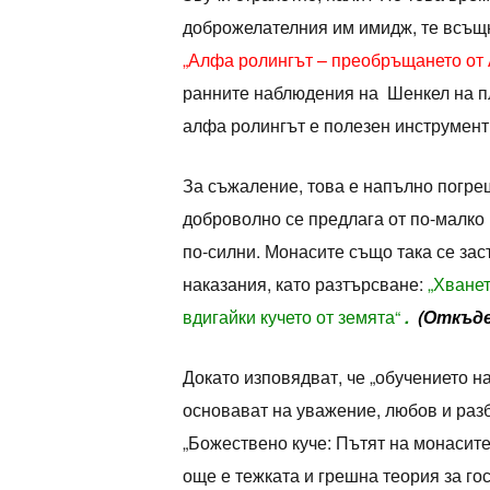
доброжелателния им имидж, те всъщн
„Алфа ролингът – преобръщането от
ранните наблюдения на Шенкел на 
алфа ролингът е полезен инструмент 
За съжаление, това е напълно погре
доброволно се предлага от по-малко 
по-силни. Монасите също така се зас
наказания, като разтърсване:
„Хванет
вдигайки кучето от земята“
.
(Откъде
Докато изповядват, че „обучението н
основават на уважение, любов и разб
„Божествено куче: Пътят на монасите
още е тежката и грешна теория за го