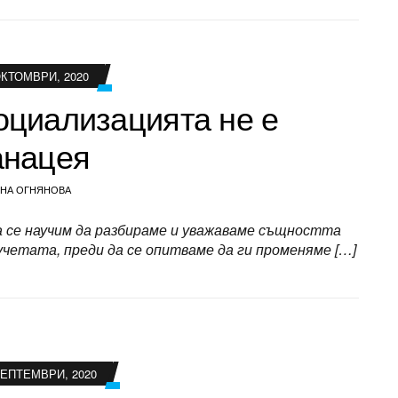
ОКТОМВРИ, 2020
оциализацията не е
анацея
НА ОГНЯНОВА
 се научим да разбираме и уважаваме същността
учетата, преди да се опитваме да ги променяме […]
СЕПТЕМВРИ, 2020