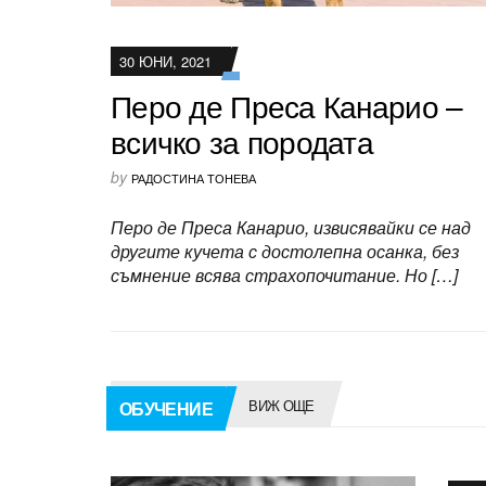
30 ЮНИ, 2021
Перо де Преса Канарио –
всичко за породата
by
РАДОСТИНА ТОНЕВА
Перо де Преса Канарио, извисявайки се над
другите кучета с достолепна осанка, без
съмнение всява страхопочитание. Но […]
ВИЖ ОЩЕ
ОБУЧЕНИЕ