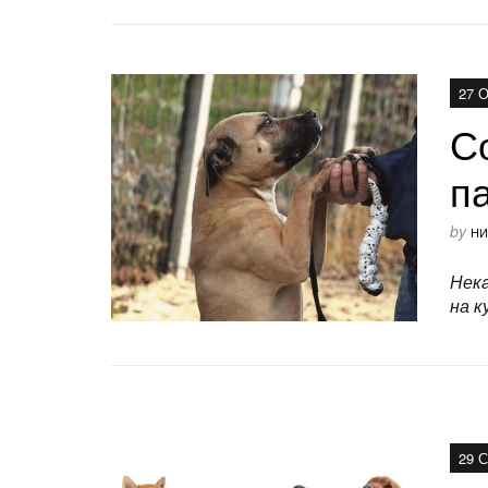
27 
С
п
by
НИ
Нека
на к
29 