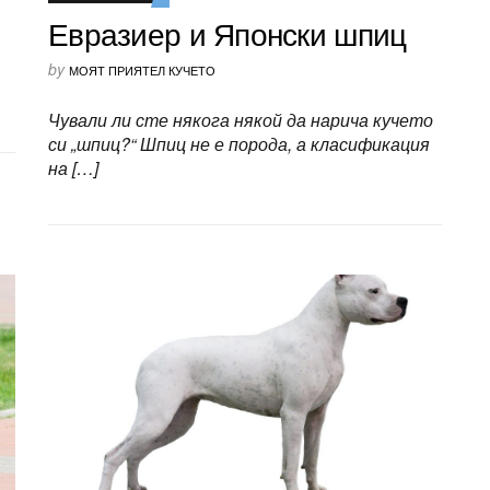
Евразиер и Японски шпиц
by
МОЯТ ПРИЯТЕЛ КУЧЕТО
Чували ли сте някога някой да нарича кучето
си „шпиц?“ Шпиц не е порода, а класификация
на […]