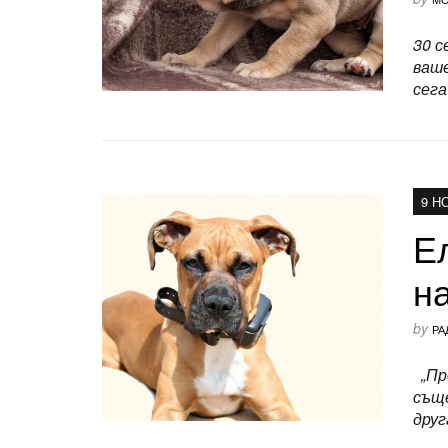
30 с
ваше
сега
9 Н
Е
н
by
РА
„Пре
съще
друг