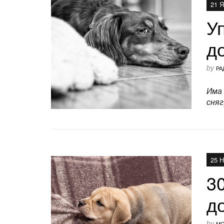
21 
Уп
д
by
РА
Има 
сняг
25 
30
д
by
МО