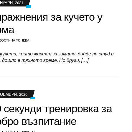
ЯНУАРИ, 2021
ражнения за кучето у
ома
ДОСТИНА ТОНЕВА
кучета, които живеят за зимата: дойде ли студ и
, дошло е тяхното време. Но други, […]
НОЕМВРИ, 2020
 секунди тренировка за
обро възпитание
ЯТ ПРИЯТЕЛ КУЧЕТО