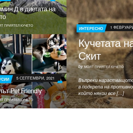
амин Д в диетата на
то
Т ПРИЯТЕЛ КУЧЕТО
1 ФЕВРУАРИ
ИНТЕРЕСНО
Кучетата н
Скит
by
МОЯТ ПРИЯТЕЛ КУЧЕТО
5 СЕПТЕМВРИ, 2021
УСИИ
Въпреки нарастващото 
в подкрепа на противно
ът Pet Friendly
който някои все […]
Т ПРИЯТЕЛ КУЧЕТО