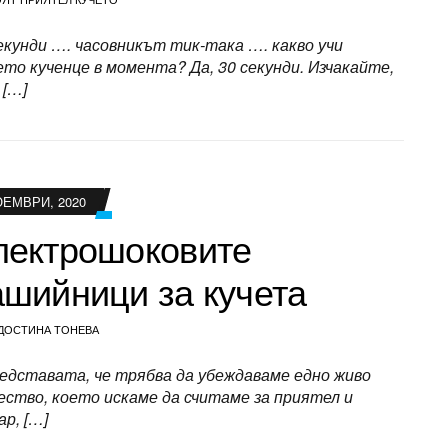
екунди …. часовникът тик-така …. какво учи
то кученце в момента? Да, 30 секунди. Изчакайте,
 […]
ОЕМВРИ, 2020
лектрошоковите
ашийници за кучета
ДОСТИНА ТОНЕВА
дставата, че трябва да убеждаваме едно живо
ство, което искаме да считаме за приятел и
ар, […]