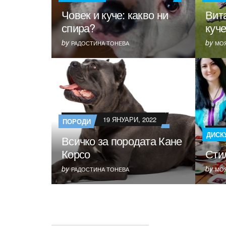
Човек и куче: какво ни
Вит
спира?
куче
by
by
РАДОСТИНА ТОНЕВА
МОЯ
19 ЯНУАРИ, 2022
ПОРОДИ
ДИСК
Всичко за породата Кане
Корсо
Стил
by
by
РАДОСТИНА ТОНЕВА
МОЯ