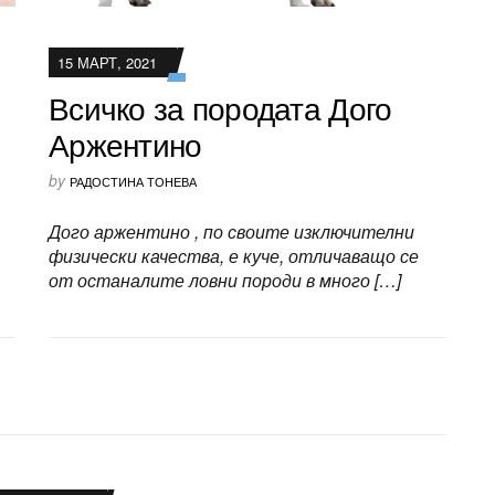
15 МАРТ, 2021
Всичко за породата Дого
Аржентино
by
РАДОСТИНА ТОНЕВА
Дого аржентино , по своите изключителни
физически качества, е куче, отличаващо се
от останалите ловни породи в много […]