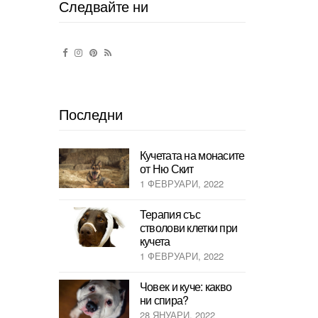
Следвайте ни
Последни
Кучетата на монасите
от Ню Скит
1 ФЕВРУАРИ, 2022
Терапия със
стволови клетки при
кучета
1 ФЕВРУАРИ, 2022
Човек и куче: какво
ни спира?
28 ЯНУАРИ, 2022