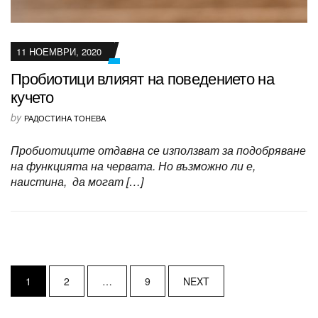
11 НОЕМВРИ, 2020
Пробиотици влияят на поведението на
кучето
by
РАДОСТИНА ТОНЕВА
Пробиотиците отдавна се използват за подобряване
на функцията на червата. Но възможно ли е,
наистина, да могат […]
P
1
2
…
9
NEXT
o