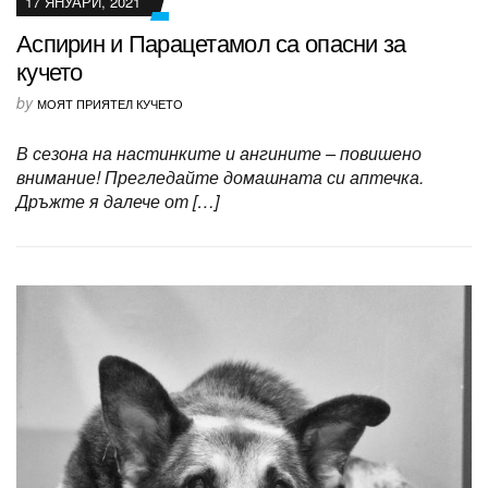
17 ЯНУАРИ, 2021
Аспирин и Парацетамол са опасни за
кучето
by
МОЯТ ПРИЯТЕЛ КУЧЕТО
В сезона на настинките и ангините – повишено
внимание! Прегледайте домашната си аптечка.
Дръжте я далече от […]