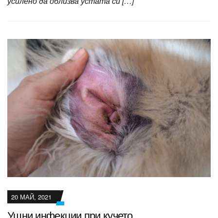
усилено да облизва устата си […]
20 МАЙ, 2021
Ушни инфекции при кучето