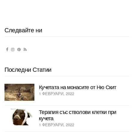
s
t
s
Следвайте ни
n
a
v
Последни Статии
i
g
Кучетата на монасите от Ню Скит
a
1 ФЕВРУАРИ, 2022
t
Терапия със стволови клетки при
i
кучета
1 ФЕВРУАРИ, 2022
o