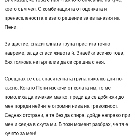
което съм чел. С комбинацията от оценката и
пренаселеността е взето решение за евтаназия на
Пени.
За щастие, спасителната група пристига точно
навреме, за да спаси живота ѝ. Знаейки всичко това,
бях толкова нетърпелив да се срещна с нея.
Срещнах се със спасителната група няколко дни по-
късно. Когато Пени изскочи от колата им, те ме
помолиха да изчакам малко, преди да се доближи до
мен поради нейните огромни нива на тревожност.
Седнах отстрани, а тя без да спира, дойде направо при
мен и седна в скута ми. В този момент разбрах, че тя е
кучето за мен!