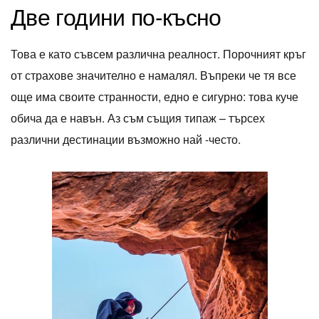
Две години по-късно
Това е като съвсем различна реалност. Порочният кръг
от страхове значително е намалял. Въпреки че тя все
още има своите странности, едно е сигурно: това куче
обича да е навън. Аз съм същия типаж – търсех
различни дестинации възможно най -често.