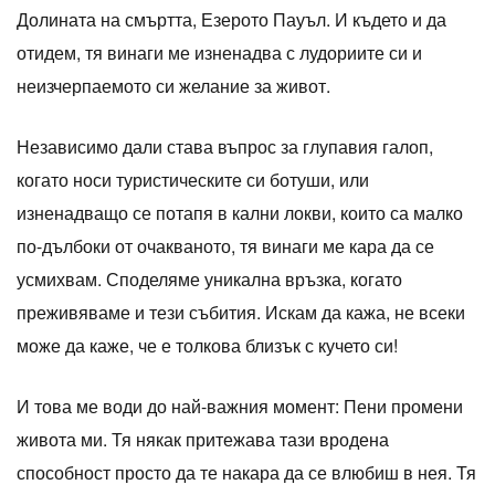
Долината на смъртта, Езерото Пауъл. И където и да
отидем, тя винаги ме изненадва с лудориите си и
неизчерпаемото си желание за живот.
Независимо дали става въпрос за глупавия галоп,
когато носи туристическите си ботуши, или
изненадващо се потапя в кални локви, които са малко
по-дълбоки от очакваното, тя винаги ме кара да се
усмихвам. Споделяме уникална връзка, когато
преживяваме и тези събития. Искам да кажа, не всеки
може да каже, че е толкова близък с кучето си!
И това ме води до най-важния момент: Пени промени
живота ми. Тя някак притежава тази вродена
способност просто да те накара да се влюбиш в нея. Тя