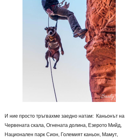
И ние просто тръгвахме заедно натам: Каньонът на
Червената скала, Огнената долина, Езерото Мийд,
Национален парк Сион, Големият каньон, Мамут,