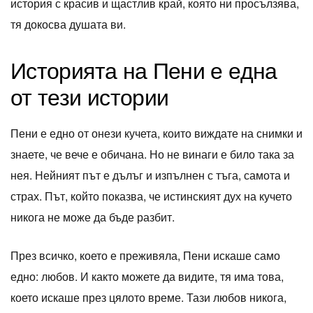
история с красив и щастлив край, която ни просълзява,
тя докосва душата ви.
Историята на Пени е една
от тези истории
Пени е едно от онези кучета, които виждате на снимки и
знаете, че вече е обичана. Но не винаги е било така за
нея. Нейният път е дълъг и изпълнен с тъга, самота и
страх. Път, който показва, че истинският дух на кучето
никога не може да бъде разбит.
През всичко, което е преживяла, Пени искаше само
едно: любов. И както можете да видите, тя има това,
което искаше през цялото време. Тази любов никога,