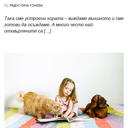
by
РАДОСТИНА ТОНЕВА
Така сме устроени хората – виждаме външното и сме
готови да осъждаме. А много често най-
отхвърляните са […]