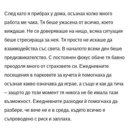
След като я прибрах у дома, осъзнах колко много
работа ме чака. Тя беше ужасена от всичко, което
виждаше. Не се доверяваше на нищо, всяка ситуация
беше стресираща за нея. Тя просто не искаше да
взаимодейства със света. В началото всеки ден беше
предизвикателство. С постоянен фокус обаче тя бавно
преодоля много от страховете си. Ежедневните
посещения в парковете за кучета ѝ помогнаха да
осъзнае какво означава да играе, а също и как да тича
– защото до този момент тя никога не бе имала тази
възможност. Ежедневните разходки ѝ помогнаха да
разбере, че вече не е в среда, където всичко е
съпроводено с риск и заплаха.