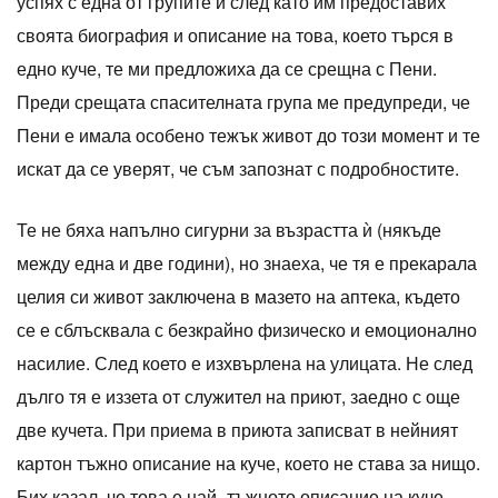
успях с една от групите и след като им предоставих
своята биография и описание на това, което търся в
едно куче, те ми предложиха да се срещна с Пени.
Преди срещата спасителната група ме предупреди, че
Пени е имала особено тежък живот до този момент и те
искат да се уверят, че съм запознат с подробностите.
Те не бяха напълно сигурни за възрастта ѝ (някъде
между една и две години), но знаеха, че тя е прекарала
целия си живот заключена в мазето на аптека, където
се е сблъсквала с безкрайно физическо и емоционално
насилие. След което е изхвърлена на улицата. Не след
дълго тя е иззета от служител на приют, заедно с още
две кучета. При приема в приюта записват в нейният
картон тъжно описание на куче, което не става за нищо.
Бих казал, че това е най -тъжното описание на куче,