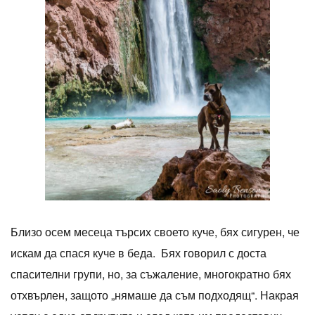
Близо осем месеца търсих своето куче, бях сигурен, че
искам да спася куче в беда. Бях говорил с доста
спасителни групи, но, за съжаление, многократно бях
отхвърлен, защото „нямаше да съм подходящ“. Накрая