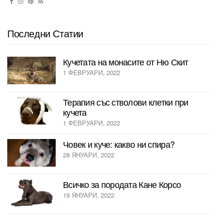
a
v
Последни Статии
i
g
Кучетата на монасите от Ню Скит
a
1 ФЕВРУАРИ, 2022
t
Терапия със стволови клетки при
i
кучета
1 ФЕВРУАРИ, 2022
o
Човек и куче: какво ни спира?
n
28 ЯНУАРИ, 2022
Всичко за породата Кане Корсо
19 ЯНУАРИ, 2022