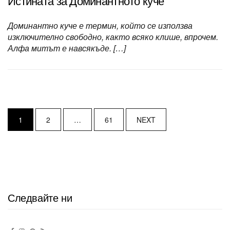
Истината за Доминантното куче
Доминантно куче е термин, който се използва
изключително свободно, както всяко клише, впрочем.
Алфа митът е навсякъде. […]
P
1
2
…
61
NEXT
o
s
t
s
Следвайте ни
n