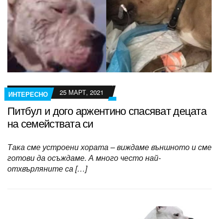
25 МАРТ, 2021
ИНТЕРЕСНО
Питбул и дого аржентино спасяват децата
на семействата си
Така сме устроени хората – виждаме външното и сме
готови да осъждаме. А много често най-
отхвърляните са […]