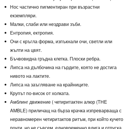
Нос частично пигментиран при възрастни
екземпляри.
Малки, слаби или нездрави зъби.
Ентропия, ектропия.
Очи с кръгла форма, изпъкнали очи, светли или
жълти на цвят.
Бъчвовидна гръдна клетка. Плоски ребра.
Липса на дълбочина на гърдите, която не достига
нивото на лактите.
Липса на заъгляване на крайниците.
Крупът по-висок от холката.
Амблинг движение ( четиритактен алюр (THE
AMBLE) приличащ на бърза крачка изпреварваща с
неравномерен четиритактов ритъм, при който кучето
почти, но не съвсем, едновременно вдига и отпуска