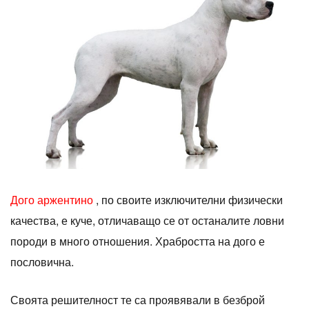
Дого аржентино
, по своите изключителни физически
качества, е куче, отличаващо се от останалите ловни
породи в много отношения. Храбростта на дого е
пословична.
Своята решителност те са проявявали в безброй