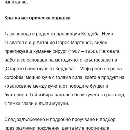
изпитание.
Кратка историческа справка
Тази порода е родом от провинция Кордоба. Неин
създател е д-р Антонио Норес Мартинес, виден
практикуващ хуманен хирург (1907 – 1956). Неговата
работа се основава на методичното кръстосване на
„Старото бойно куче от Кордоба“ – Viejo perro de pelea
cordobés, мощно куче с голяма сила, което е продукт на
кръстосване между кучета от породите булдог и
бултериер. Той избира напълно бели кучета за разплод,
с тежки глави и дълги муцуни.
След задълбочено и подробно проучване и подбор
през различни поколения, целта му е постигната.