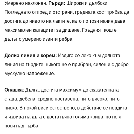
Умерено наклонен.
Гърди:
Широки и дълбоки.
Погледнато отпред и отстрани, гръдната кост трябва да
достига до нивото на лактите, като по този начин дава
максимален капацитет за дишане. Гръдният кош е
дълъг с умерено извити ребра.
Долна линия и корем:
Издига се леко към долната
линия на гърдите, никога не е прибран, силен и с добро
мускулно напрежение.
Опашка
: Дълга, достига махсимум до скакателната
става, дебела, средно поставена, нито високо, нито
ниско. В покой виси естествено, в действие се повдига
и извива на дъга с достатъчно голяма крива, но не я
носи над гърба.