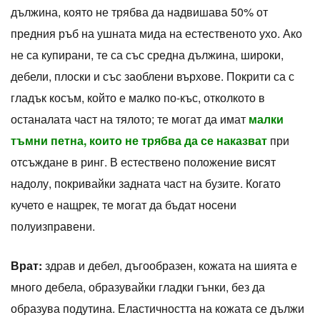
дължина, която не трябва да надвишава 50% от
предния ръб на ушната мида на естественото ухо. Ако
не са купирани, те са със средна дължина, широки,
дебели, плоски и със заоблени върхове. Покрити са с
гладък косъм, който е малко по-къс, отколкото в
останалата част на тялото; те могат да имат
малки
тъмни петна, които не трябва да се наказват
при
отсъждане в ринг. В естествено положение висят
надолу, покривайки задната част на бузите. Когато
кучето е нащрек, те могат да бъдат носени
полуизправени.
Врат:
здрав и дебел, дъгообразен, кожата на шията е
много дебела, образувайки гладки гънки, без да
образува подутина. Еластичността на кожата се дължи