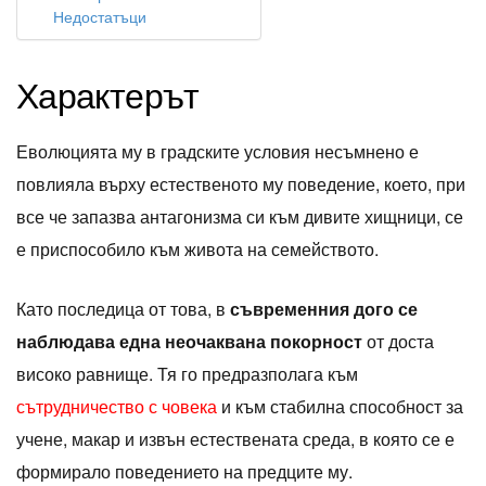
Недостатъци
Характерът
Еволюцията му в градските условия несъмнено е
повлияла върху естественото му поведение, което, при
все че запазва антагонизма си към дивите хищници, се
е приспособило към живота на семейството.
Като последица от това, в
съвременния дого се
наблюдава една неочаквана покорност
от доста
високо равнище. Тя го предразполага към
сътрудничество с човека
и към стабилна способност за
учене, макар и извън естествената среда, в която се е
формирало поведението на предците му.