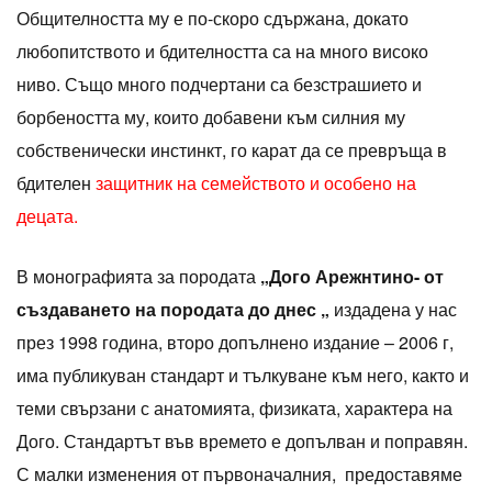
Общителността му е по-скоро сдържана, докато
любопитството и бдителността са на много високо
ниво. Също много подчертани са безстрашието и
борбеността му, които добавени към силния му
собственически инстинкт, го карат да се превръща в
бдителен
защитник на семейството и особено на
децата.
В монографията за породата
„Дого Арежнтино- от
създаването на породата до днес „
издадена у нас
през 1998 година, второ допълнено издание – 2006 г,
има публикуван стандарт и тълкуване към него, както и
теми свързани с анатомията, физиката, характера на
Дого. Стандартът във времето е допълван и поправян.
С малки изменения от първоначалния, предоставяме