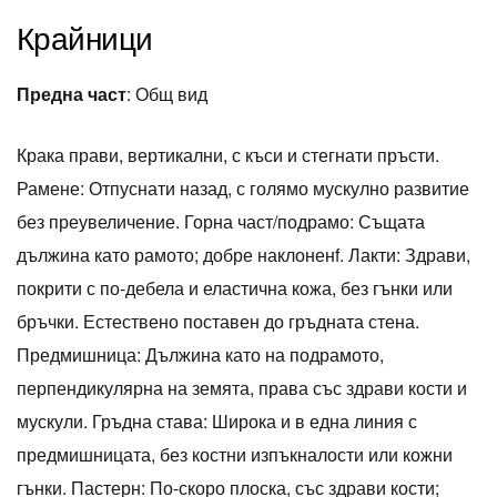
Крайници
Предна част
: Общ вид
Крака прави, вертикални, с къси и стегнати пръсти.
Рамене: Отпуснати назад, с голямо мускулно развитие
без преувеличение. Горна част/подрамо: Същата
дължина като рамото; добре наклоненf. Лакти: Здрави,
покрити с по-дебела и еластична кожа, без гънки или
бръчки. Естествено поставен до гръдната стена.
Предмишница: Дължина като на подрамото,
перпендикулярна на земята, права със здрави кости и
мускули. Гръдна става: Широка и в една линия с
предмишницата, без костни изпъкналости или кожни
гънки. Пастерн: По-скоро плоска, със здрави кости;