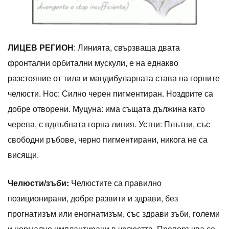
ЛИЦЕВ РЕГИОН
: Линията, свързваща двата
фронтални орбитални мускули, е на еднакво
разстояние от тила и мандибуларната става на горните
челюсти. Нос: Силно черен пигментиран. Ноздрите са
добре отворени. Муцуна: има същата дължина като
черепа, с вдлъбната горна линия. Устни: Плътни, със
свободни ръбове, черно пигментирани, никога не са
висящи.
Челюсти/зъби:
Челюстите са правилно
позиционирани, добре развити и здрави, без
прогнатизъм или еногнатизъм, със здрави зъби, големи
и нормално имплантирани в челюстта. Препоръчва се