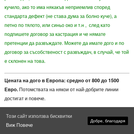
кучило, ако то има някакъв неприемлив според
стандарта дефект (не става дума за болно куче), а
петно по тялото, или синьо око и т.н , след като
подпишете договор за кастрация и че нямате
претенции да развъждате. Можете да имате дого и по
договор за съсобственост с развъждач, в случай, че той
е склонен на това.
Цената на
дого в
Европа
: средно от 800 до 1500
Евро.
Потомствата на някои от най-добрите линии
достигат и повече.
В България
средната цена е около
1000
лева на
Този сайт използва бисквитки
Добре, благодаря
куче с родословие и байер тест.
При покупка от
Виж Повече
лицензиран развъдник – развъждачът определя сам