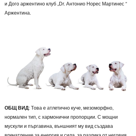
и Дого аржентино клуб „Dr. Антонио Норес Мартинес ”
Аржентина.
ОБЩ ВИД
: Това е атлетично куче, мезоморфно,
нормален тип, с хармонични пропорции. С мощни
мускули и пъргавина, външният му вид създава
впечатление за енергия и сила, за разлика от неговия