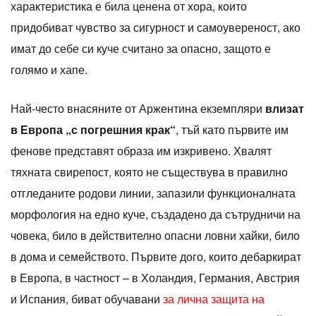
характеристика е била ценена от хора, които
придобиват чувство за сигурност и самоувереност, ако
имат до себе си куче считано за опасно, защото е
голямо и хапе.
Най-често внасяните от Аржентина екземпляри
влизат
в Европа „с погрешния крак“
, тъй като първите им
фенове представят образа им изкривено. Хвалят
тяхната свирепост, която не съществува в правилно
отгледаните родови линии, запазили функционалната
морфология на едно куче, създадено да сътрудничи на
човека, било в действително опасни ловни хайки, било
в дома и семейството. Първите дого, които дебаркират
в Европа, в частност – в Холандия, Германия, Австрия
и Испания, биват обучавани
за лична защита на