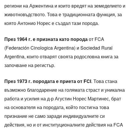
региони на Аржентина и които вредят на земеделието и
животновъдството. Това е традиционната функция, за
която Антонио Норес е създал тази порода.
През 1964 г. е призната като порода
от FCA
(Federación Cinologica Argentina) и Sociedad Rural
Argentina, които отварят своята родословна книга за
започване на регистър.
През 1973 г. породата е приета от FCI
. Това стана
възможно благодарение на голямата страст и уникална
работа и усилия на д-р Агустин Норес Мартинес, брат
на основателя на породата, който постигна това
признание не само заради индивидуалните си
действия, но и от институционалните действия на FCA