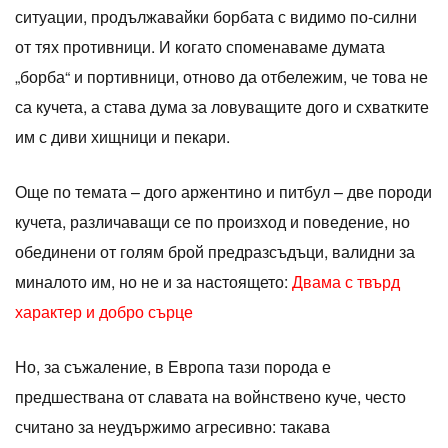
ситуации, продължавайки борбата с видимо по-силни
от тях противници. И когато споменаваме думата
„борба“ и портивници, отново да отбележим, че това не
са кучета, а става дума за ловуващите дого и схватките
им с диви хищници и пекари.
Още по темата – дого аржентино и питбул – две породи
кучета, различаващи се по произход и поведение, но
обединени от голям брой предразсъдъци, валидни за
миналото им, но не и за настоящето:
Двама с твърд
характер и добро сърце
Но, за съжаление, в Европа тази порода е
предшествана от славата на войнствено куче, често
считано за неудържимо агресивно: такава