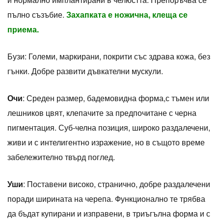
пълно съзъбие.
Захапката е ножична, клеща се
приема.
Бузи: Големи, маркирани, покрити със здрава кожа, без
гънки. Добре развити дъвкателни мускули.
Очи
: Среден размер, бадемовидна форма,с тъмен или
лешников цвят, клепачите за предпочитане с черна
пигментация. Суб-челна позиция, широко раздалечени,
живи и с интелигентно изражение, но в същото време
забележително твърд поглед.
Уши
: Поставени високо, странично, добре раздалечени
поради ширината на черепа. Функционално те трябва
да бъдат купирани и изправени, в триъгълна форма и с