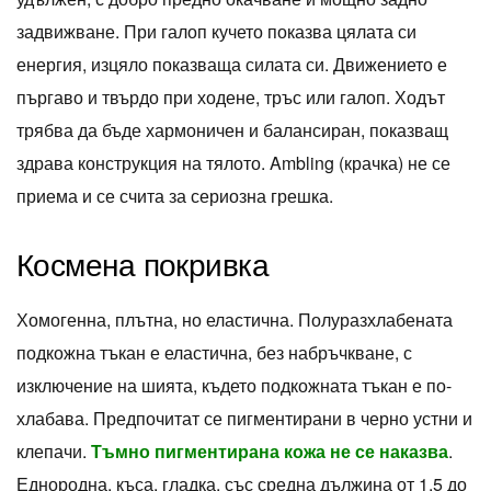
задвижване. При галоп кучето показва цялата си
енергия, изцяло показваща силата си. Движението е
пъргаво и твърдо при ходене, тръс или галоп. Ходът
трябва да бъде хармоничен и балансиран, показващ
здрава конструкция на тялото. Ambling (крачка) не се
приема и се счита за сериозна грешка.
Космена покривка
Хомогенна, плътна, но еластична. Полуразхлабената
подкожна тъкан е еластична, без набръчкване, с
изключение на шията, където подкожната тъкан е по-
хлабава. Предпочитат се пигментирани в черно устни и
клепачи.
Тъмно
пигментирана кожа не се наказва
.
Еднородна, къса, гладка, със средна дължина от 1,5 до