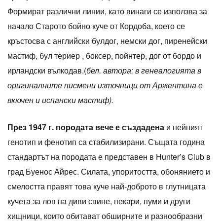
Формират различни линии, като винаги се използва за
начало Старото бойно куче от Кордоба, което се
кръстосва с английски булдог, немски дог, пиренейски
мастиф, бул териер , боксер, пойнтер, дог от бордо и
ирландски вълкодав.(
бел. автора: в генеалогията в
оригиналните писмени източници от Аржентина е
вкючен и испански мастиф).
През 1947 г. породата вече е създадена
и нейният
генотип и фенотип са стабилизирани. Същата година
стандартът на породата е представен в Hunter’s Club в
град Буенос Айрес. Силата, упоритостта, обонянието и
смелостта правят това куче най-доброто в глутницата
кучета за лов на диви свине, пекари, пуми и други
хищници, които обитават обширните и разнообразни