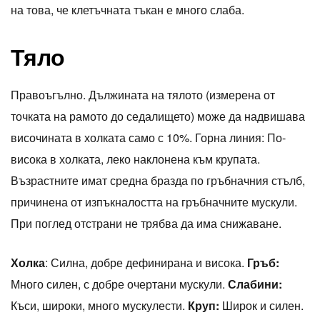
на това, че клетъчната тъкан е много слаба.
Тяло
Правоъгълно. Дължината на тялото (измерена от
точката на рамото до седалището) може да надвишава
височината в холката само с 10%. Горна линия: По-
висока в холката, леко наклонена към крупата.
Възрастните имат средна бразда по гръбначния стълб,
причинена от изпъкналостта на гръбначните мускули.
При поглед отстрани не трябва да има снижаване.
Холка
: Силна, добре дефинирана и висока.
Гръб:
Много силен, с добре очертани мускули.
Слабини:
Къси, широки, много мускулести.
Круп:
Широк и силен.