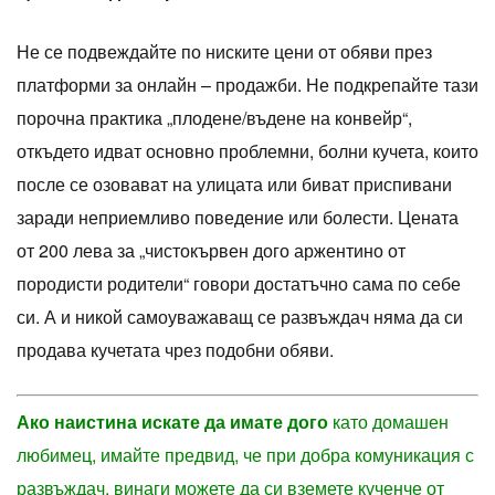
Не се подвеждайте по ниските цени от обяви през
платформи за онлайн – продажби. Не подкрепайте тази
порочна практика „плодене/въдене на конвейр“,
откъдето идват основно проблемни, болни кучета, които
после се озовават на улицата или биват приспивани
заради неприемливо поведение или болести. Цената
от 200 лева за „чистокървен дого аржентино от
породисти родители“ говори достатъчно сама по себе
си. А и никой самоуважаващ се развъждач няма да си
продава кучетата чрез подобни обяви.
Ако наистина искате да имате дого
като домашен
любимец, имайте предвид, че при добра комуникация с
развъждач, винаги можете да си вземете кученче от