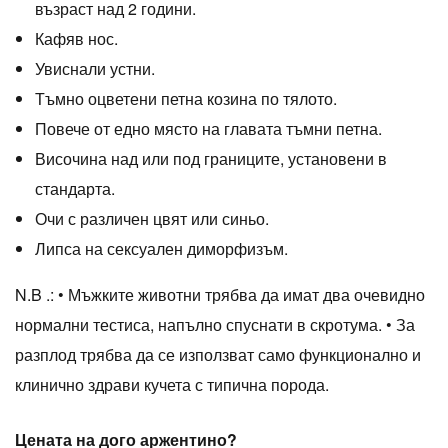
възраст над 2 години.
Кафяв нос.
Увиснали устни.
Тъмно оцветени петна козина по тялото.
Повече от едно място на главата тъмни петна.
Височина над или под границите, установени в
стандарта.
Очи с различен цвят или синьо.
Липса на сексуален диморфизъм.
N.B .: • Мъжките животни трябва да имат два очевидно
нормални тестиса, напълно спуснати в скротума. • За
разплод трябва да се използват само функционално и
клинично здрави кучета с типична порода.
Цената на
дого аржентино
?