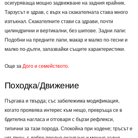
осигуряваща мощно задвижване на задния крайник.
Тарзусът е здрав, с върх на скакателната става много
изпъкнал. Скакателните стави са здрави, почти
цилиндрични и вертикални, без шипове. Задни лапи:
Подобни на предните лапи, макар и малко по-тесни и
малко по-дълги, запазвайки същите характеристики.
Още за
Дого и семейството.
Походка/Движение
Пъргава и твърда; със забележима модификация,
когато проявява интерес към нещо, превръща се в
бдителна нагласа и отговаря с бързи рефлекси,
типични за тази порода. Спокойна при ходене; тръсът е
удължен, с добро предно окачване и мощно задно