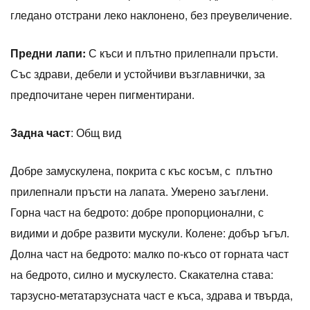
гледано отстрани леко наклонено, без преувеличение.
Предни лапи:
С къси и плътно прилепнали пръсти.
Със здрави, дебели и устойчиви възглавнички, за
предпочитане черен пигментирани.
Задна част
: Общ вид
Добре замускулена, покрита с къс косъм, с плътно
прилепнали пръсти на лапата. Умерено заъглени.
Горна част на бедрото: добре пропорционални, с
видими и добре развити мускули. Колене: добър ъгъл.
Долна част на бедрото: малко по-късо от горната част
на бедрото, силно и мускулесто. Скакателна става:
тарзусно-метатарзусната част е къса, здрава и твърда,