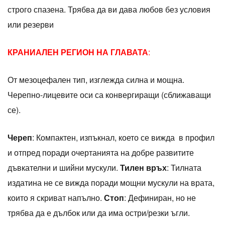
строго спазена. Трябва да ви дава любов без условия
или резерви
КРАНИАЛЕН РЕГИОН НА ГЛАВАТА
:
От мезоцефален тип, изглежда силна и мощна.
Черепно-лицевите оси са конвергиращи (сближаващи
се).
Череп
: Компактен, изпъкнал, което се вижда в профил
и отпред поради очертанията на добре развитите
дъвкателни и шийни мускули.
Тилен връх
: Тилната
издатина не се вижда поради мощни мускули на врата,
които я скриват напълно.
Стоп
: Дефиниран, но не
трябва да е дълбок или да има остри/резки ъгли.