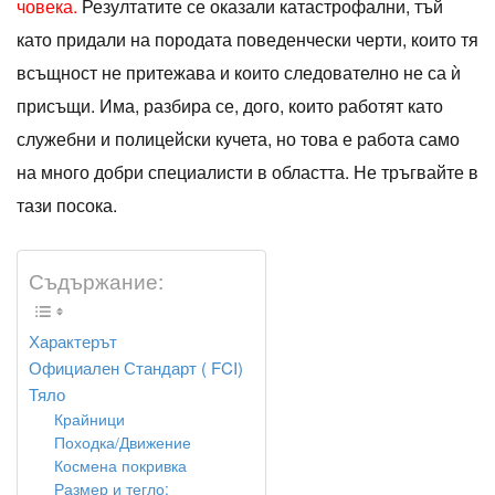
човека.
Резултатите се оказали катастрофални, тъй
като придали на породата поведенчески черти, които тя
всъщност не притежава и които следователно не са ѝ
присъщи. Има, разбира се, дого, които работят като
служебни и полицейски кучета, но това е работа само
на много добри специалисти в областта. Не тръгвайте в
тази посока.
Съдържание:
Характерът
Официален Стандарт ( FCI)
Тяло
Крайници
Походка/Движение
Космена покривка
Размер и тегло: