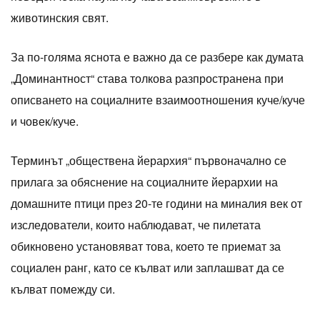
животинския свят.
За по-голяма яснота е важно да се разбере как думата
„Доминантност“ става толкова разпространена при
описването на социалните взаимоотношения куче/куче
и човек/куче.
Терминът „обществена йерархия“ първоначално се
прилага за обяснение на социалните йерархии на
домашните птици през 20-те години на миналия век от
изследователи, които наблюдават, че пилетата
обикновено установяват това, което те приемат за
социален ранг, като се кълват или заплашват да се
кълват помежду си.