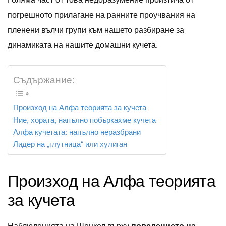
погрешното прилагане на ранните проучвания на
пленени вълчи групи към нашето разбиране за
динамиката на нашите домашни кучета.
Съдържание:
Произход на Алфа теорията за кучета
Ние, хората, напълно побъркахме кучета
Алфа кучетата: напълно неразбрани
Лидер на „глутница“ или хулиган
Произход на Алфа теорията
за кучета
Наблюденията на Шенкел върху
поведението на