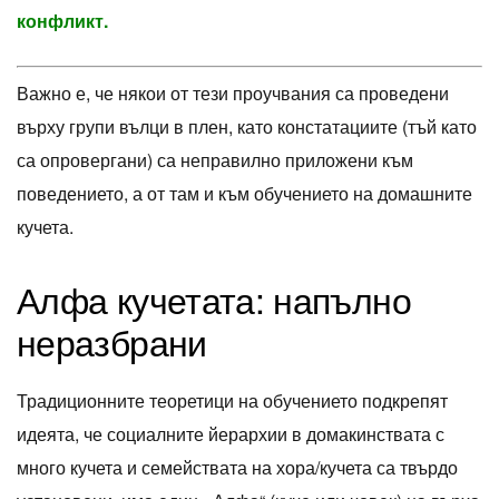
конфликт.
Важно е, че някои от тези проучвания са проведени
върху групи вълци в плен, като констатациите (тъй като
са опровергани) са неправилно приложени към
поведението, а от там и към обучението на домашните
кучета.
Алфа кучетата: напълно
неразбрани
Традиционните теоретици на обучението подкрепят
идеята, че социалните йерархии в домакинствата с
много кучета и семействата на хора/кучета са твърдо