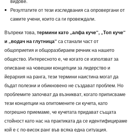
видове.
Резултатите от тези изследвания са опровергани от
самите учени, които са ги провеждали.
Въпреки това,
термини като „алфа куче“, „Топ куче“
и „водач на глутница“
са станали част от
общоприетия и общоразбираем речник на нашето
общество. Интересното е, че когато се използват за
описване на човешки концепции за лидерство и
йерархия на ранга, тези термини наистина могат да
бъдат полезни и обикновено не създават проблем. Но
проблемите започват да възникват, когато приписваме
тези концепции на опитомените си кучета, като
погрешно приемаме, че кучетата придават същата
стойност като нас на практиката да се идентифицираме
кой е с по-висок ранг във всяка една ситуация.