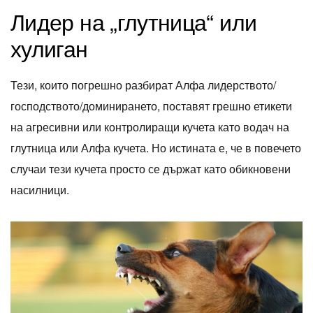
Лидер на „глутница“ или
хулиган
Тези, които погрешно разбират Алфа лидерството/
господството/доминирането, поставят грешно етикети
на агресивни или контролиращи кучета като водач на
глутница или Алфа кучета. Но истината е, че в повечето
случаи тези кучета просто се държат като обикновени
насилници.