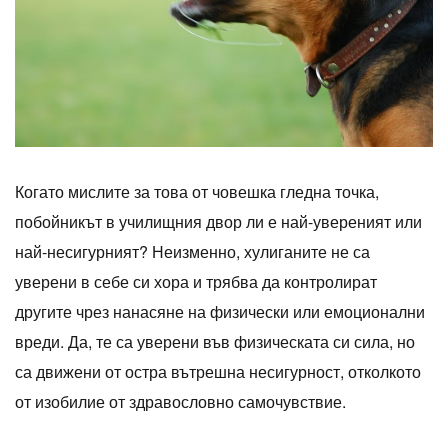
Когато мислите за това от човешка гледна точка,
побойникът в училищния двор ли е най-увереният или
най-несигурният? Неизменно, хулиганите не са
уверени в себе си хора и трябва да контролират
другите чрез нанасяне на физически или емоционални
вреди. Да, те са уверени във физическата си сила, но
са движени от остра вътрешна несигурност, отколкото
от изобилие от здравословно самочувствие.