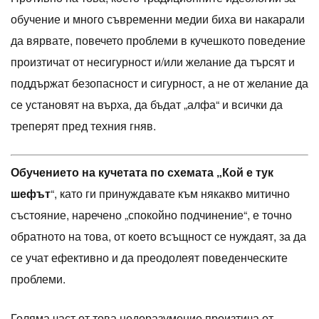
обучение и много съвременни медии биха ви накарали
да вярвате, повечето проблеми в кучешкото поведение
произтичат от несигурност и/или желание да търсят и
поддържат безопасност и сигурност, а не от желание да
се установят на върха, да бъдат „алфа“ и всички да
треперят пред техния гняв.
Обучението на кучетата по схемата „Кой е тук
шефът
“, като ги принуждавате към някакво митично
състояние, наречено „спокойно подчинение“, е точно
обратното на това, от което всъщност се нуждаят, за да
се учат ефективно и да преодолеят поведенческите
проблеми.
Голяма част от това недоразумение произтича от