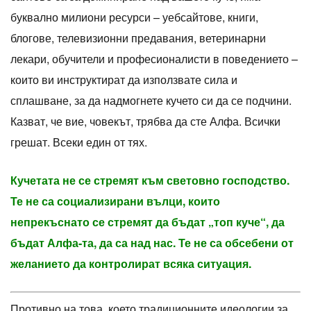
буквално милиони ресурси – уебсайтове, книги,
блогове, телевизионни предавания, ветеринарни
лекари, обучители и професионалисти в поведението –
които ви инструктират да използвате сила и
сплашване, за да надмогнете кучето си да се подчини.
Казват, че вие, човекът, трябва да сте Алфа. Всички
грешат. Всеки един от тях.
Кучетата не се стремят към световно господство.
Те не са социализирани вълци, които
непрекъснато се стремят да бъдат „топ куче“, да
бъдат Алфа-та, да са над нас. Те не са обсебени от
желанието да контролират всяка ситуация.
Противно на това, което традиционните идеологии за