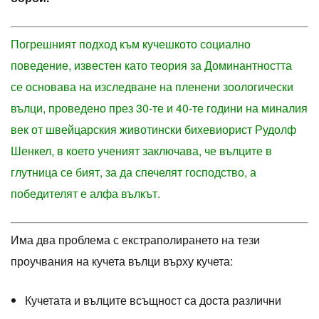
Погрешният подход към кучешкото социално
поведение, известен като теория за Доминантността
се основава на изследване на пленени зоологически
вълци, проведено през 30-те и 40-те години на миналия
век от швейцарския животински бихевиорист Рудолф
Шенкел, в което ученият заключава, че вълците в
глутница се бият, за да спечелят господство, а
победителят е алфа вълкът.
Има два проблема с екстраполирането на тези
проучвания на кучета вълци върху кучета:
Кучетата и вълците всъщност са доста различни