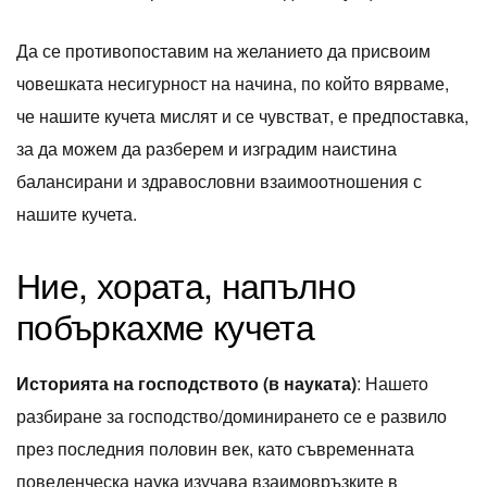
Да се ​​противопоставим на желанието да присвоим
човешката несигурност на начина, по който вярваме,
че нашите кучета мислят и се чувстват, е предпоставка,
за да можем да разберем и изградим наистина
балансирани и здравословни взаимоотношения с
нашите кучета.
Ние, хората, напълно
побъркахме кучета
Историята на господството (в науката)
: Нашето
разбиране за господство/доминирането се е развило
през последния половин век, като съвременната
поведенческа наука изучава взаимовръзките в