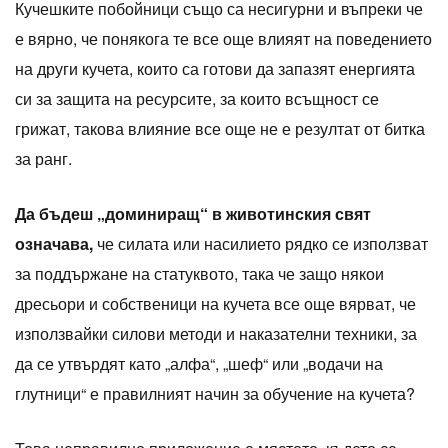
Кучешките побойници също са несигурни и въпреки че
е вярно, че понякога те все още влияят на поведението
на други кучета, които са готови да запазят енергията
си за защита на ресурсите, за които всъщност се
грижат, такова влияние все още не е резултат от битка
за ранг.
Да бъдеш „доминиращ“ в животинския свят
означава,
че силата или насилието рядко се използват
за поддържане на статуквото, така че защо някои
дресьори и собственици на кучета все още вярват, че
използвайки силови методи и наказателни техники, за
да се утвърдят като „алфа“, „шеф“ или „водачи на
глутници“ е правилният начин за обучение на кучета?