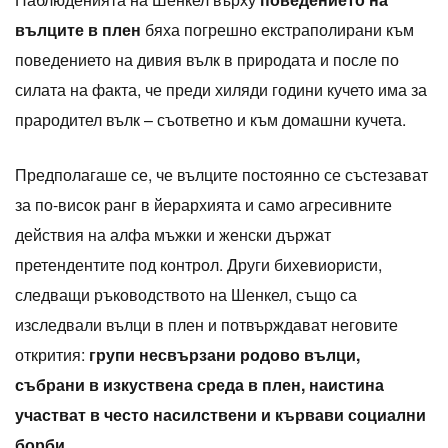
вълците в плен
бяха погрешно екстраполирани към
поведението на дивия вълк в природата и после по
силата на факта, че преди хиляди години кучето има за
прародител вълк – съответно и към домашни кучета.
Предполагаше се, че вълците постоянно се състезават
за по-висок ранг в йерархията и само агресивните
действия на алфа мъжки и женски държат
претендентите под контрол. Други бихевиористи,
следващи ръководството на Шенкел, също са
изследвали вълци в плен и потвърждават неговите
открития:
групи несвързани родово вълци,
събрани в изкуствена среда в плен, наистина
участват в често насилствени и кървави социални
борби.