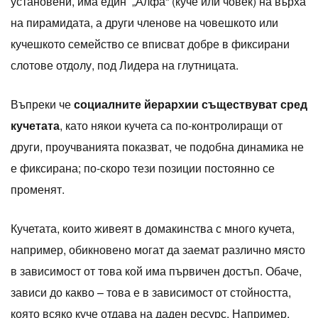
установени, има един „Алфа“ (куче или човек) на върха
на пирамидата, а други членове на човешкото или
кучешкото семейство се вписват добре в фиксирани
слотове отдолу, под Лидера на глутницата.
Въпреки че
социалните йерархии съществуват сред
кучетата
, като някои кучета са по-контролиращи от
други, проучванията показват, че подобна динамика не
е фиксирана; по-скоро тези позиции постоянно се
променят.
Кучетата, които живеят в домакинства с много кучета,
например, обикновено могат да заемат различно място
в зависимост от това кой има първичен достъп. Обаче,
зависи до какво – това е в зависимост от стойността,
която всяко куче отдава на даден ресурс. Например,