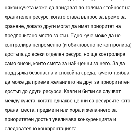
някои кучета може да придават по-голяма стойност на
хранителен ресурс, когато става въпрос за време за
хранене, докато други могат да имат приоритет на
предпочитано място за сън. Едно куче може да не
контролира непременно (и обикновено не контролира)
достъпа до всеки отделен ресурс, но ще контролира
само онези, които смята за най-ценни за него. За да
поддържа безопасна и спокойна среда, кучето трябва
да може да приеме желанието на друг за приоритетен
достъп до други ресурси. Кавги и битки се случват
между кучета, когато еднакво ценни са ресурсите като
храна, места, предмети или хора и желанието за
приоритетен достъп увеличава конкуренцията и
следователно конфронтацията.