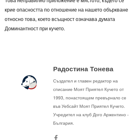
Това неправилно приложение е мястото, където се
крие опасността по отношение на нашето объркване
относно това, което всъщност означава думата
Доминантност при кучето.
Радостина Тонева
Създател и главен редактор на
списание Моят Приятел Кучето от
1993, понастоящем превърнало се
във Уебсайт Моят Приятел Кучето.
Учредител на клуб Дого Аржентино -
България.