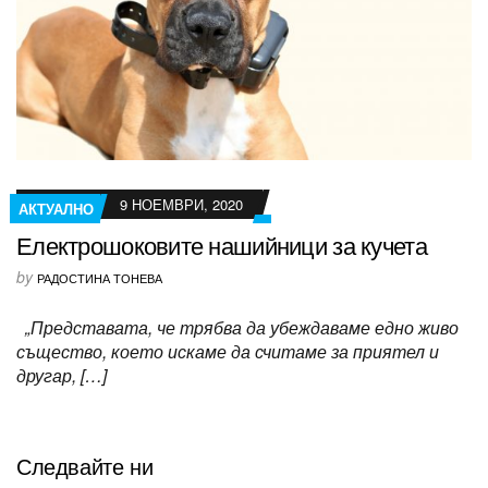
9 НОЕМВРИ, 2020
АКТУАЛНО
Електрошоковите нашийници за кучета
by
РАДОСТИНА ТОНЕВА
„Представата, че трябва да убеждаваме едно живо
същество, което искаме да считаме за приятел и
другар, […]
Следвайте ни