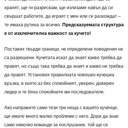
хранят, ще ги разресвам, ще излизаме навън да си
свършат работите, да играят с мен или се разхождат –
те имаха рутина за всичко.
Предсказуемата структура
е от изключителна важност за кучето!
Поставих твърди граници, че определени поведения не
са разрешени. Кучетата искат да знаят какво трябва да
правят, но също така трябва да знаят и какво не трябва
да правят. Установих правилната човешко-кучешка
връзка, в която аз бях спокойният, уверен, доверен
лидер и те бяха спокойните ми последователи.
Ако направите само тези три неща с вашето кученце,
ще имате много малко проблеми с него. Дори да знае
само няколко команди за послушание, той ще се