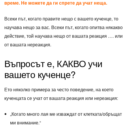
време. Не можете да ги спрете да учат неща.
Всеки път, когато правите нещо с вашето кученце, то
научава нещо за вас. Всеки път, когато опитва някакво
действие, той научава нещо от вашата реакция …. или
от вашата нереакция.
Въпросът е, КАКВО учи
вашето кученце?
Ето няколко примера за често поведение, на което
кученцата се учат от вашата реакция или нереакция:
„Когато много лая ме изваждат от клетката/обръщат
ми внимание.“