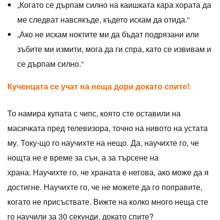
„Когато се дърпам силно на каишката кара хората да
ме следват навсякъде, където искам да отида.“
„Ако не искам ноктите ми да бъдат подрязани или
зъбите ми измити, мога да ги спра, като се извивам и
се дърпам силно.“
Кученцата се учат на неща дори докато спите!
То намира купата с чипс, която сте оставили на
масичката пред телевизора, точно на нивото на устата
му. Току-що го научихте на нещо. Да, научихте го, че
нощта не е време за сън, а за търсене на
храна. Научихте го, че храната е негова, ако може да я
достигне. Научихте го, че не можете да го поправите,
когато не присъствате. Вижте на колко много неща сте
го научили за 30 секунди, докато спите?