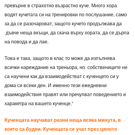
превърне в страхотно възрастно куче. Много хора
водят кучетата си на тренировки по послушание, само
за да се разочароват, защото кучето продължава да
дъвче неща вкъщи, да скача върху хората, да се дърпа
на повода и да лае.
Това е така, защото в клас то може да изпълнява
всички нареждание на треньора, но собствениците не
са научени как да взаимодействат с кученцето си у
дома си всеки ден. И именно тези ежедневни
взаимодействия правят или пречупват поведението и
харакетра на вашето кученце.“
Кученцата научават разни неща всяка минута, в
която са будни. Кученцата се учат през цялото