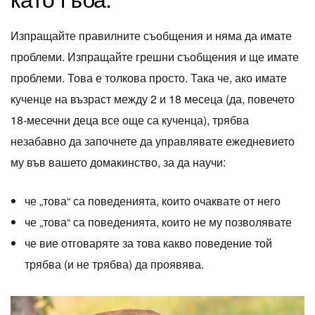
Изпращайте правилните съобщения и няма да имате
проблеми. Изпращайте грешни съобщения и ще имате
проблеми. Това е толкова просто. Така че, ако имате
кученце на възраст между 2 и 18 месеца (да, повечето
18-месечни деца все още са кученца), трябва
незабавно да започнете да управлявате ежедневието
му във вашето домакинство, за да научи:
че „това“ са поведенията, които очаквате от него
че „това“ са поведенията, които не му позволявате
че вие ​​отговаряте за това какво поведение той
трябва (и не трябва) да проявява.