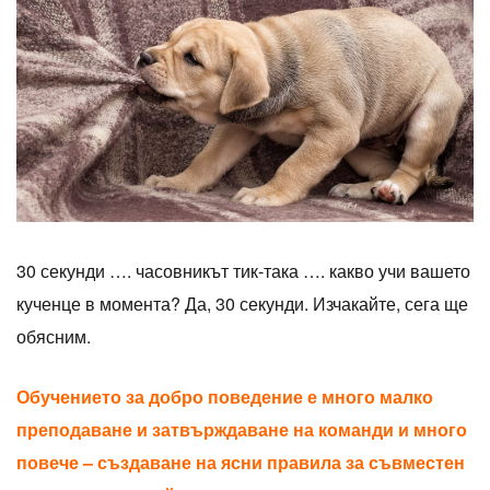
30 секунди …. часовникът тик-така …. какво учи вашето
кученце в момента? Да, 30 секунди. Изчакайте, сега ще
обясним.
Обучението за добро поведение е много малко
преподаване и затвърждаване на команди и много
повече – създаване на ясни правила за съвместен