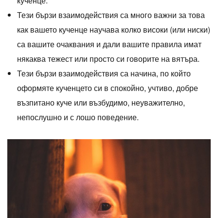
кученце.
Тези бързи взаимодействия са много важни за това
как вашето кученце научава колко високи (или ниски)
са вашите очаквания и дали вашите правила имат
някаква тежест или просто си говорите на вятъра.
Тези бързи взаимодействия са начина, по който
оформяте кученцето си в спокойно, учтиво, добре
възпитано куче или възбудимо, неуважително,
непослушно и с лошо поведение.