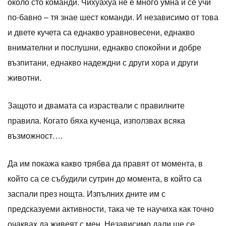
около сто команди. Чихуахуа не е много умна и се учи
по-бавно – тя знае шест команди. И независимо от това
и двете кучета са еднакво уравновесени, еднакво
внимателни и послушни, еднакво спокойни и добре
възпитани, еднакво надеждни с други хора и други
животни.
Защото и двамата са израствали с правилните
правила. Когато бяха кученца, използвах всяка
възможност….
Да им покажа какво трябва да правят от момента, в
който са се събудили сутрин до момента, в който са
заспали през нощта. Изпълних дните им с
предсказуеми активности, така че те научиха как точно
очаквах да живеят с мен. Независимо дали ще се