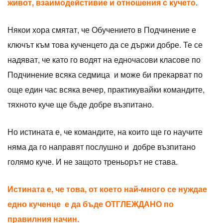
живот, взаимодейстивие и отношения с кучето
.
Някои хора смятат, че Обучението в Подчинение е
ключът към това кученцето да се държи добре. Те се
надяват, че като го водят на едночасови класове по
Подчинение всяка седмица и може би прекарват по
още един час всяка вечер, практикувайки командите,
тяхното куче ще бъде добре възпитано.
Но истината е, че командите, на които ще го научите
няма да го направят послушно и добре възпитано
голямо куче. И не защото треньорът не става.
Истината е, че това, от което най-много се нуждае
едно кученце е да бъде ОТГЛЕЖДАНО по
правилния начин.