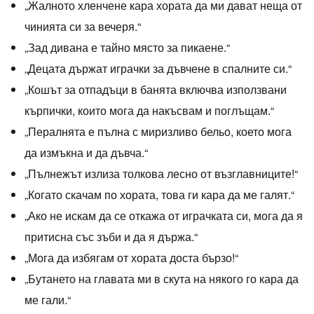
„Жалното хленчене кара хората да ми дават неща от
чинията си за вечеря.“
„Зад дивана е тайно място за пикаене.“
„Децата държат играчки за дъвчене в спалните си.“
„Кошът за отпадъци в банята включва използвани
кърпички, които мога да накъсвам и поглъщам.“
„Пералнята е пълна с миризливо бельо, което мога
да измъкна и да дъвча.“
„Пълнежът излиза толкова лесно от възглавниците!“
„Когато скачам по хората, това ги кара да ме галят.“
„Ако не искам да се откажа от играчката си, мога да я
притисна със зъби и да я държа.“
„Мога да избягам от хората доста бързо!“
„Бутането на главата ми в скута на някого го кара да
ме гали.“