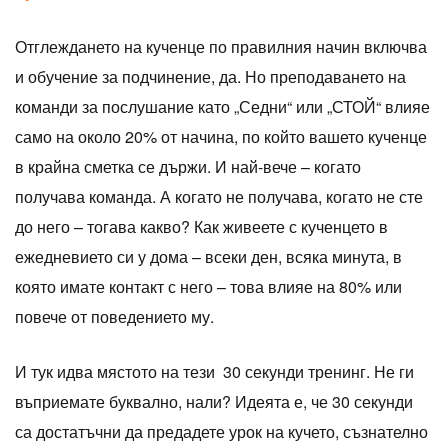
Отглеждането на кученце по правилния начин включва
и обучение за подчинение, да. Но преподаването на
команди за послушание като „Седни“ или „СТОЙ“ влияе
само на около 20% от начина, по който вашето кученце
в крайна сметка се държи. И най-вече – когато
получава команда. А когато не получава, когато не сте
до него – тогава какво? Как живеете с кученцето в
ежедневието си у дома – всеки ден, всяка минута, в
която имате контакт с него – това влияе на 80% или
повече от поведението му.
И тук идва мястото на тези 30 секунди тренинг. Не ги
въприемате буквално, нали? Идеята е, че 30 секунди
са достатъчни да предадете урок на кучето, съзнателно