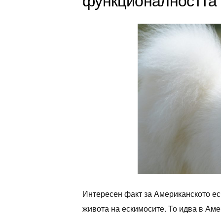
Интересен факт за Американското еск
живота на ескимосите. То идва в Аме