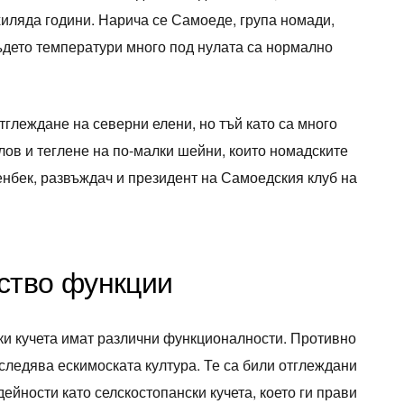
хиляда години. Нарича се Самоеде, група номади,
ъдето температури много под нулата са нормално
тглеждане на северни елени, но тъй като са много
 лов и теглене на по-малки шейни, които номадските
енбек, развъждач и президент на Самоедския клуб на
ство функции
и кучета имат различни функционалности. Противно
оследява ескимоската култура. Те са били отглеждани
ейности като селскостопански кучета, което ги прави