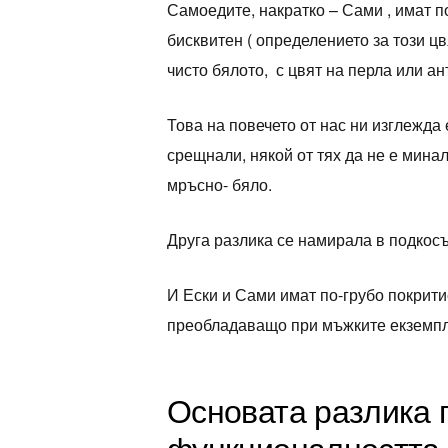
Самоедите, накратко – Сами , имат п
бисквитен ( определението за този цв
чисто бялото, с цвят на перла или ан
Това на повечето от нас ни изглежда 
срещнали, някой от тях да не е минал
мръсно- бяло.
Друга разлика се намирала в подкос
И Ески и Сами имат по-грубо покритие
преобладаващо при мъжките екземпл
Основата разлика 
функционалността 