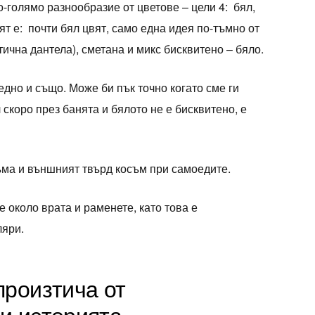
о-голямо разнообразие от цветове – цели 4: бял,
ят е: почти бял цвят, само една идея по-тъмно от
тична дантела), сметана и микс бисквитено – бяло.
едно и също. Може би пък точно когато сме ги
 скоро през банята и бялото не е бисквитено, е
ъма и външният твърд косъм при самоедите.
 около врата и раменете, като това е
яри.
произтича от
и историята