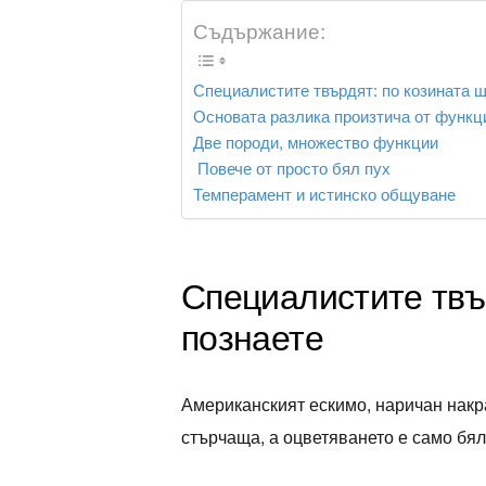
Съдържание:
Специалистите твърдят: по козината щ
Основата разлика произтича от функц
Две породи, множество функции
Повече от просто бял пух
Темперамент и истинско общуване
Специалистите твър
познаете
Американският ескимо, наричан накра
стърчаща, а оцветяването е само бял