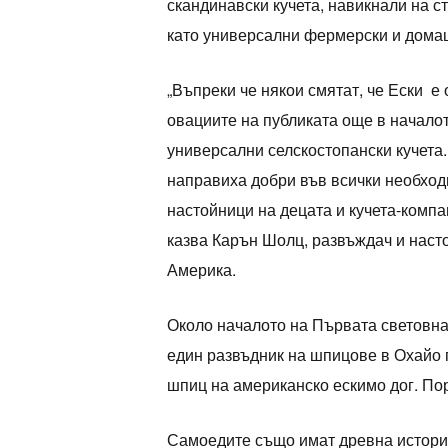
скандинавски кучета, навикнали на с
като универсални фермерски и домаш
„Въпреки че някои смятат, че Ески е 
овациите на публиката още в началот
универсални селскостопански кучета.
направиха добри във всички необход
настойници на децата и кучета-компан
казва Карън Шолц, развъждач и наст
Америка.
Около началото на Първата световна
един развъдник на шпицове в Охайо 
шпиц на американско ескимо дог. Пор
Самоедите също имат древна история