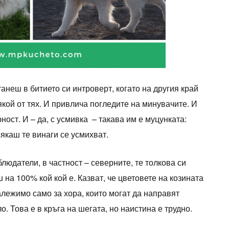
анеш в битието си интроверт, когато на другия край
якой от тях. И привлича погледите на минувачите. И
ост. И – да, с усмивка – такава им е муцунката:
сякаш те винаги се усмихват.
людатели, в частност – северните, те толкова си
на 100% кой кой е. Казват, че цветовете на козината
алежимо само за хора, които могат да направят
. Това е в кръга на шегата, но наистина е трудно.