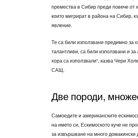
премества в Сибир преди повече от 
които мигрират в района на Сибир, к
явление.
Те са били използвани предимно за о
талантливи, са били използвани и за
хора са използвали“, казва Чери Хол
САЩ.
Две породи, множе
Самоедите и американските ескимоск
на името си, Ескимоското куче не пр
за извършване на много домакински д