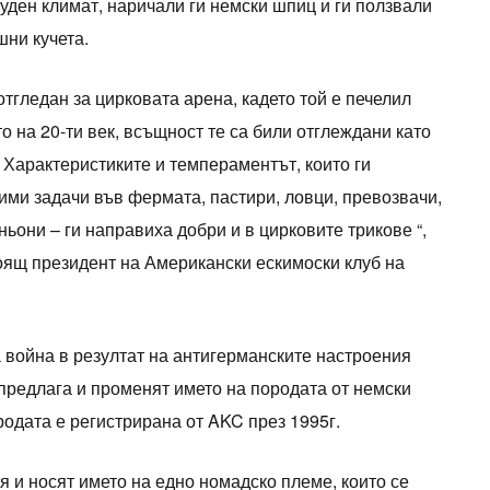
туден климат, наричали ги немски шпиц и ги ползвали
ни кучета.
отгледан за цирковата арена, кадето той е печелил
о на 20-ти век, всъщност те са били отглеждани като
 Характеристиките и темпераментът, които ги
ими задачи във фермата, пастири, ловци, превозвачи,
ьони – ги направиха добри и в цирковите трикове “,
оящ президент на Американски ескимоски клуб на
 война в резултат на антигерманските настроения
предлага и променят името на породата от немски
одата е регистрирана от AKC през 1995г.
 и носят името на едно номадско племе, които се