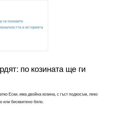
е ги познаете
ионалността и историята
дят: по козината ще ги
тко Ески, има двойна козина, с гъст подкосъм, леко
о или бисквитено бяло.