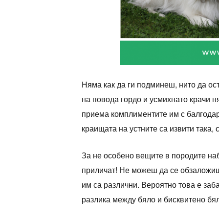
Няма как да ги подминеш, нито да ост
на повода гордо и усмихнато крачи н
приема комплиментите им с балгодарн
краищата на устните са извити така, 
За не особено вещите в породите наб
приличат! Не можеш да се обзаложиш 
им са различни. Вероятно това е заб
разлика между бяло и бисквитено бяло