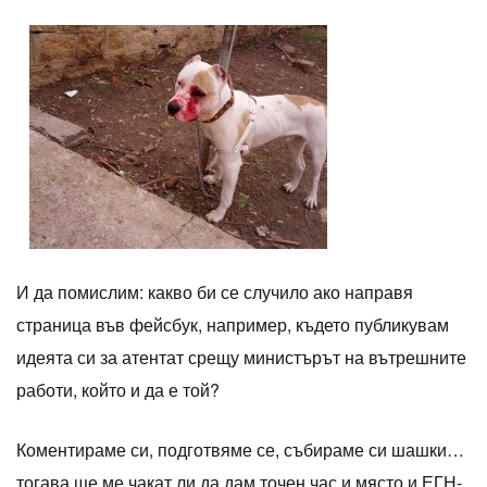
И да помислим: какво би се случило ако направя
страница във фейсбук, например, където публикувам
идеята си за атентат срещу министърът на вътрешните
работи, който и да е той?
Коментираме си, подготвяме се, събираме си шашки…
тогава ще ме чакат ли да дам точен час и място и ЕГН-