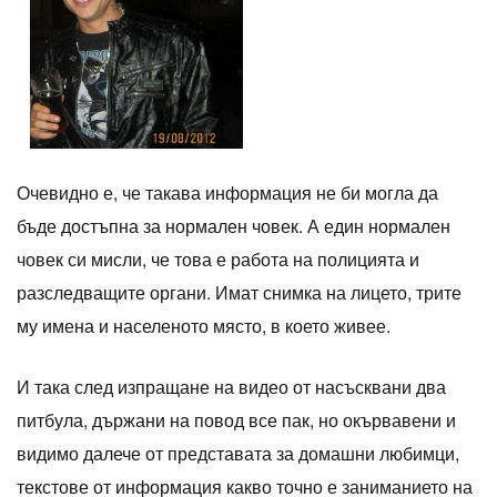
Очевидно е, че такава информация не би могла да
бъде достъпна за нормален човек. А един нормален
човек си мисли, че това е работа на полицията и
разследващите органи. Имат снимка на лицето, трите
му имена и населеното място, в което живее.
И така след изпращане на видео от насъсквани два
питбула, държани на повод все пак, но окървавени и
видимо далече от представата за домашни любимци,
текстове от информация какво точно е заниманието на