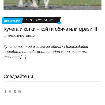
12 ФЕВРУАРИ, 2013
ДИСКУСИИ
Кучета и котки – кой ги обича или мрази III
by
РАДОСТИНА ТОНЕВА
Кучетата – кой и защо ги обича? Поглеждайки
породата на любимеца на една жена, с голяма
точност […]
Следвайте ни