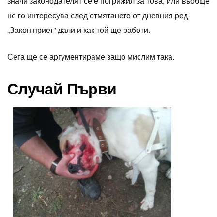
значи законодателят се е погрижил за това, или въобще
не го интересува след отмятането от дневния ред
„Закон приет” дали и как той ще работи.
Сега ще се аргументираме защо мислим така.
Случай Първи