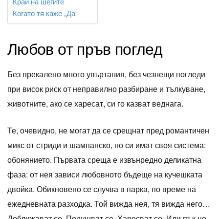
Край на шегите
Когато тя каже „Да“
Любов от пръв поглед
Без прекалено много увъртания, без чезнещи погледи
при висок риск от неправилно разбиране и тълкуване,
животните, ако се харесат, си го казват веднага.
Те, очевидно, не могат да се срещнат пред романтичен
микс от стриди и шампанско, но си имат своя система:
обонянието. Първата среща е извънредно деликатна
фаза: от нея зависи любовното бъдеще на кучешката
двойка. Обикновено се случва в парка, по време на
ежедневната разходка. Той вижда нея, тя вижда него…
Доближават се. Подушват се. Харесват се. Или пък не.