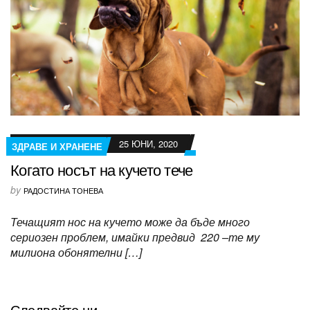
25 ЮНИ, 2020
ЗДРАВЕ И ХРАНЕНЕ
Когато носът на кучето тече
by
РАДОСТИНА ТОНЕВА
Течащият нос на кучето може да бъде много
сериозен проблем, имайки предвид 220 –те му
милиона обонятелни […]
Следвайте ни