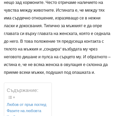
нещо зад хормоните. Често отричаме наличието на
чувства между животните. Истината е, че между тях
има сърдечно отношение, изразяващо се в нежни
ласки и докосвания. Типично за мъжкият е да опре
главата си върху главата на женската, която е седнала
до него. В това положение тя предусеща контакта с
тялото на мъжкия и „сондира“ възбудата му чрез
неговото дишане и пулса на сърцето му. И обратното –
истина е, че не всяка женска в овулация е склонна да
приеме всеки мъжки, подушил под опашката и.
Съдържание:
Любов от пръв поглед
Фазите на любовта