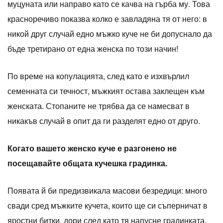
муцуната или направо като се качва на гърба му. Това
красноречиво показва колко е завладяна тя от него: в
никой друг случай едно мъжко куче не би допуснало да
бъде третирано от една женска по този начин!
По време на копулацията, след като е изхвърлил
семенната си течност, мъжкият остава заклещен към
женската. Стопаните не трябва да се намесват в
никакъв случай в опит да ги разделят едно от друго.
Когато вашето женско куче е разгонено не
посещавайте общата кучешка градинка.
Появата й би предизвикала масови безредици: много
свади сред мъжките кучета, които ще си съперничат в
яростни битки, дори след като тя напусне градинката,