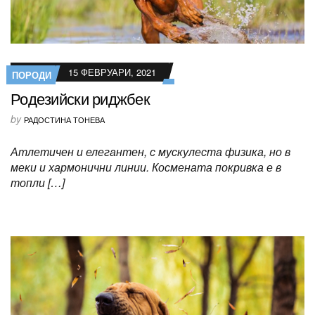
15 ФЕВРУАРИ, 2021
ПОРОДИ
Родезийски риджбек
by
РАДОСТИНА ТОНЕВА
Атлетичен и елегантен, с мускулеста физика, но в
меки и хармонични линии. Космената покривка е в
топли […]