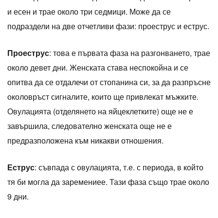
и есен и трае около три седмици. Може да се
подраздели на две отчетливи фази: проеструс и еструс.
Проеструс
: това е първата фаза на разгонването, трае
около девет дни. Женската става неспокойна и се
опитва да се отдалечи от стопанина си, за да разпръсне
околовръст сигналите, които ще привлекат мъжките.
Овулацията (отделянето на яйцеклетките) още не е
завършила, следователно женската още не е
предразположена към никакви отношения.
Еструс
: съвпада с овулацията, т.е. с периода, в който
тя би могла да заремениее. Тази фаза също трае около
9 дни.