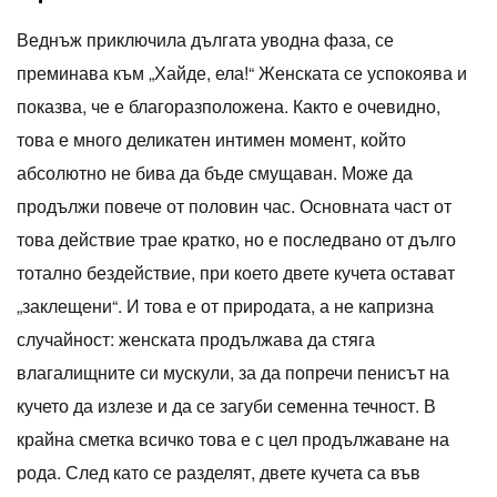
Веднъж приключила дългата уводна фаза, се
преминава към „Хайде, ела!“ Женската се успокоява и
показва, че е благоразположена. Както е очевидно,
това е много деликатен интимен момент, който
абсолютно не бива да бъде смущаван. Може да
продължи повече от половин час. Основната част от
това действие трае кратко, но е последвано от дълго
тотално бездействие, при което двете кучета остават
„заклещени“. И това е от природата, а не капризна
случайност: женската продължава да стяга
влагалищните си мускули, за да попречи пенисът на
кучето да излезе и да се загуби семенна течност. В
крайна сметка всичко това е с цел продължаване на
рода. След като се разделят, двете кучета са във