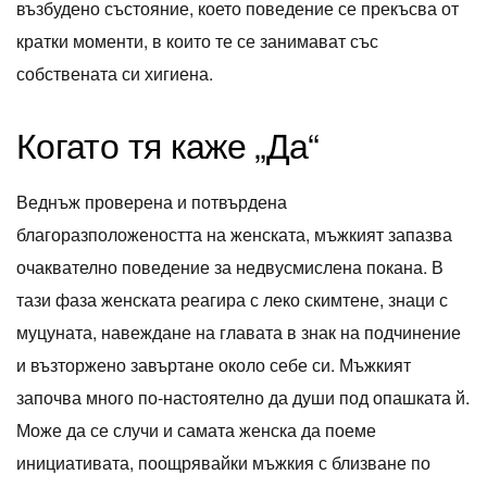
възбудено състояние, което поведение се прекъсва от
кратки моменти, в които те се занимават със
собствената си хигиена.
Когато тя каже „Да“
Веднъж проверена и потвърдена
благоразположеността на женската, мъжкият запазва
очаквателно поведение за недвусмислена покана. В
тази фаза женската реагира с леко скимтене, знаци с
муцуната, навеждане на главата в знак на подчинение
и възторжено завъртане около себе си. Мъжкият
започва много по-настоятелно да души под опашката й.
Може да се случи и самата женска да поеме
инициативата, поощрявайки мъжкия с близване по