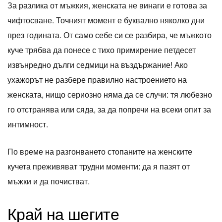
За разлика от мъжкия, женската не винаги е готова за
чифтосване. Точният момент е буквално няколко дни
през годината. От само себе си се разбира, че мъжкото
куче трябва да понесе с тихо примирение петдесет
извънредно дълги седмици на въздържание! Ако
ухажорът не разбере правилно настроението на
женската, нищо сериозно няма да се случи: тя любезно
го отстранява или сяда, за да попречи на всеки опит за
интимност.
По време на разгонването стопаните на женските
кучета преживяват трудни моменти: да я пазят от
мъжки и да почистват.
Край на шегите