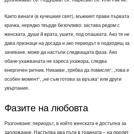
Както винаги (в кучешкия свят), мъжкият прави първата
крачка, нерядко твърде безочливо: застава редом с
женската, души й врата, ушите, под опашката. Ако тя не
дава признаци на досада и ако периодът е подходящ за
зачеване, може да настъпи следващата фаза. Ако
обаче ухажваната не хареса ухажора, следва
енергичен ритник. Никакви „трябва да помисля“, „това е
особен момент“, „не съм готова за връзка“ или други
увъртания.
Фазите на любовта
Разгонване: периодът, в който женската е достъпна за
заплождане. Настъпва два пъти в годината – на пролет