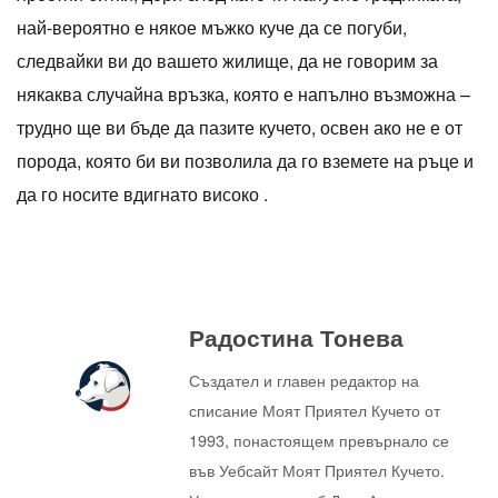
най-вероятно е някое мъжко куче да се погуби,
следвайки ви до вашето жилище, да не говорим за
някаква случайна връзка, която е напълно възможна –
трудно ще ви бъде да пазите кучето, освен ако не е от
порода, която би ви позволила да го вземете на ръце и
да го носите вдигнато високо .
Радостина Тонева
Създател и главен редактор на
списание Моят Приятел Кучето от
1993, понастоящем превърнало се
във Уебсайт Моят Приятел Кучето.