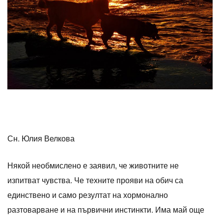
Сн. Юлия Велкова
Някой необмислено е заявил, че животните не
изпитват чувства. Че техните прояви на обич са
единствено и само резултат на хормонално
разтоварване и на първични инстинкти. Има май още