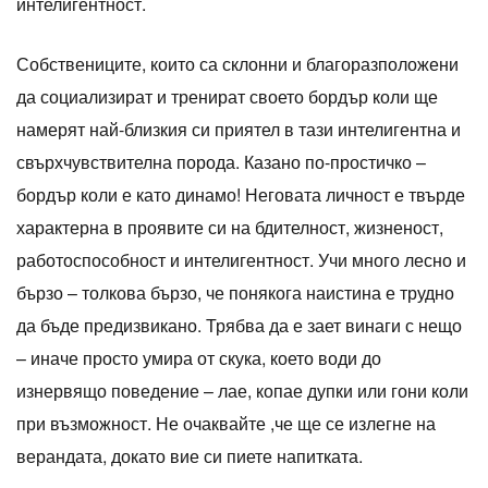
интелигентност.
Собствениците, които са склонни и благоразположени
да социализират и тренират своето бордър коли ще
намерят най-близкия си приятел в тази интелигентна и
свърхчувствителна порода. Казано по-простичко –
бордър коли е като динамо! Неговата личност е твърде
характерна в проявите си на бдителност, жизненост,
работоспособност и интелигентност. Учи много лесно и
бързо – толкова бързо, че понякога наистина е трудно
да бъде предизвикано. Трябва да е зает винаги с нещо
– иначе просто умира от скука, което води до
изнервящо поведение – лае, копае дупки или гони коли
при възможност. Не очаквайте ,че ще се излегне на
верандата, докато вие си пиете напитката.