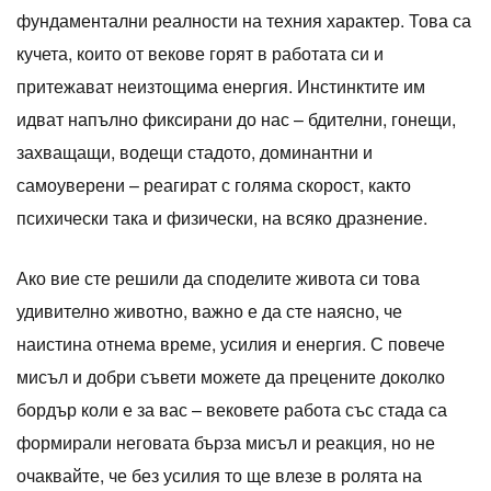
фундаментални реалности на техния характер. Това са
кучета, които от векове горят в работата си и
притежават неизтощима енергия. Инстинктите им
идват напълно фиксирани до нас – бдителни, гонещи,
захващащи, водещи стадото, доминантни и
самоуверени – реагират с голяма скорост, както
психически така и физически, на всяко дразнение.
Ако вие сте решили да споделите живота си това
удивително животно, важно е да сте наясно, че
наистина отнема време, усилия и енергия. С повече
мисъл и добри съвети можете да прецените доколко
бордър коли е за вас – вековете работа със стада са
формирали неговата бърза мисъл и реакция, но не
очаквайте, че без усилия то ще влезе в ролята на