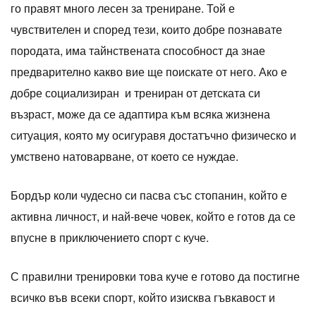
го правят много лесен за трениране. Той е
чувствителен и според тези, които добре познавате
породата, има тайнствената способност да знае
предварително какво вие ще поискате от него. Ако е
добре социализиран и трениран от детската си
възраст, може да се адаптира към всяка жизнена
ситуация, която му осигуравя достатъчно физическо и
умствено натоварване, от което се нуждае.
Бордър коли чудесно си пасва със стопанин, който е
активна личност, и най-вече човек, който е готов да се
впусне в приключението спорт с куче.
С правилни тренировки това куче е готово да постигне
всичко във всеки спорт, който изисква гъвкавост и