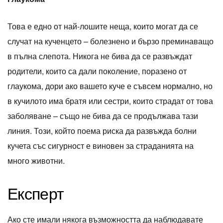
Това е едно от най-лошите неща, които могат да се
случат на кученцето – болезнено и бързо преминаващо
в пълна слепота. Никога не бива да се развъждат
родители, които са дали поколение, поразено от
глаукома, дори ако вашето куче е съвсем нормално, но
в кучилото има братя или сестри, които страдат от това
заболяване – също не бива да се продължава тази
линия. Този, който поема риска да развъжда болни
кучета със сигурност е виновен за страданията на
много животни.
Експерт
Ако сте имали някога възможността да наблюдавате