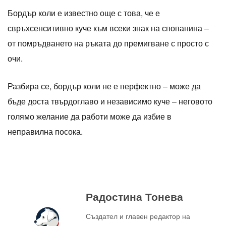
Бордър коли е известно още с това, че е
свръхсенситивно куче към всеки знак на спопанина –
от помръдването на ръката до премигване с просто с
очи.
Разбира се, бордър коли не е перфектно – може да
бъде доста твърдоглаво и независимо куче – неговото
голямо желание да работи може да избие в
неправилна посока.
Радостина Тонева
Създател и главен редактор на