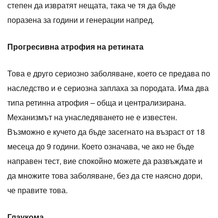
степен да извратят нещата, така че тя да бъде
поразена за години и генерации напред.
Прогресивна атрофия на ретината
Това е друго сериозно заболяване, което се предава по
наследство и е сериозна заплаха за породата. Има два
типа ретинна атрофия – обща и централизирана.
Механизмът на унаследяването не е известен.
Възможно е кучето да бъде засегнато на възраст от 18
месеца до 9 години. Което означава, че ако не бъде
направен тест, вие спокойно можете да развъждате и
да множите това заболяване, без да сте наясно дори,
че правите това.
Глаукома