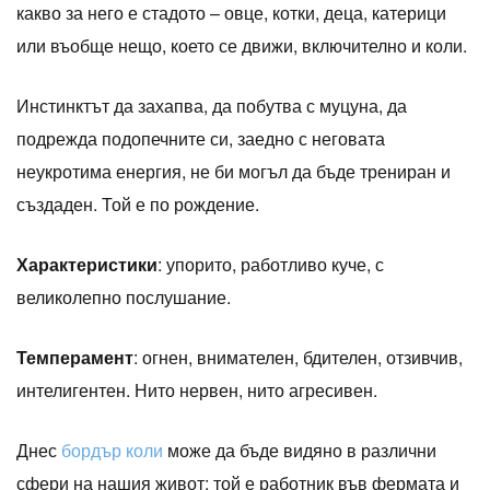
какво за него е стадото – овце, котки, деца, катерици
или въобще нещо, което се движи, включително и коли.
Инстинктът да захапва, да побутва с муцуна, да
подрежда подопечните си, заедно с неговата
неукротима енергия, не би могъл да бъде трениран и
създаден. Той е по рождение.
Характеристики
: упорито, работливо куче, с
великолепно послушание.
Темперамент
: огнен, внимателен, бдителен, отзивчив,
интелигентен. Нито нервен, нито агресивен.
Днес
бордър коли
може да бъде видяно в различни
сфери на нашия живот: той е работник във фермата и