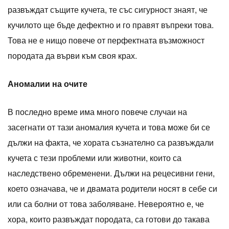
развъждат същите кучета, те със сигурност знаят, че
кучилото ще бъде дефектно и го правят въпреки това.
Това не е нищо повече от перфектната възможност
породата да върви към своя крах.
Аномалии на очите
В последно време има много повече случаи на
засегнати от тази аномалия кучета и това може би се
дължи на факта, че хората съзнателно са развъждали
кучета с тези проблеми или животни, които са
наследствено обременени. Дължи на рецесивни гени,
което означава, че и двамата родители носят в себе си
или са болни от това заболяване. Невероятно е, че
хора, които развъждат породата, са готови до такава