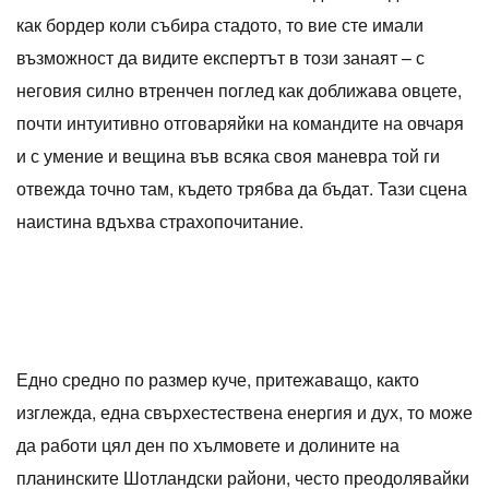
как бордер коли събира стадото, то вие сте имали
възможност да видите експертът в този занаят – с
неговия силно втренчен поглед как доближава овцете,
почти интуитивно отговаряйки на командите на овчаря
и с умение и вещина във всяка своя маневра той ги
отвежда точно там, където трябва да бъдат. Тази сцена
наистина вдъхва страхопочитание.
Едно средно по размер куче, притежаващо, както
изглежда, една свърхестествена енергия и дух, то може
да работи цял ден по хълмовете и долините на
планинските Шотландски райони, често преодолявайки