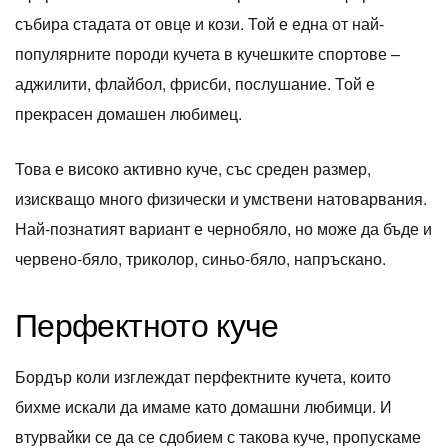
събира стадата от овце и кози. Той е една от най-
популярните породи кучета в кучешките спортове –
аджилити, флайбол, фрисби, послушание. Той е
прекрасен домашен любимец.
Това е високо активно куче, със среден размер,
изискващо много физически и умствени натоварвания.
Най-познатият вариант е чернобяло, но може да бъде и
червено-бяло, триколор, синьо-бяло, напръскано.
Перфектното куче
Бордър коли изглеждат перфектните кучета, които
бихме искали да имаме като домашни любимци. И
втурвайки се да се сдобием с такова куче, пропускаме