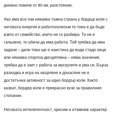
дневно повече от 80 км. разстояние.
Ако има все пак някаква тъмна страна у бордър коли с
неговата енергия и работохолизъм то това е да бъде
взето от семейство, което не го разбира. То не е
гальовно, то обича да има работа. Той трябва да има
задачи – дали това ще е наистина да води стадо овце
или някаква спортна дисциплина – няма значение,
трябва да е зает с работа за мускулите и ума си. Бърза
разходка и игра на хвърляне и донасяне не е
достатъчна активност за едно бордър коли. Както
казват, бордер коли е прекрасно куче за правилния
стопанин.
Неговата интелигентност, хрисим и отзивчив характер