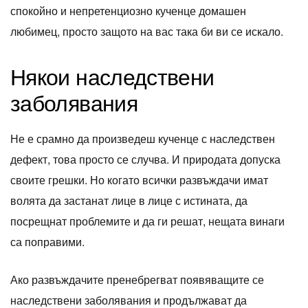
спокойно и непретенциозно кученце домашен
любимец, просто защото на вас така би ви се искало.
Някои наследствени
заболявания
Не е срамно да произведеш кученце с наследствен
дефект, това просто се случва. И природата допуска
своите грешки. Но когато всички развъждачи имат
волята да застанат лице в лице с истината, да
посрещнат проблемите и да ги решат, нещата винаги
са поправими.
Ако развъждачите пренебрегват появяващите се
наследствени заболявания и продължават да