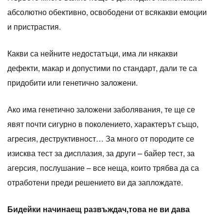
абсолютно обективно, освободени от всякакви емоции
и пристрастия.
Какви са нейните недостатъци, има ли някакви
дефекти, макар и допустими по стандарт, дали те са
придобити или генетично заложени.
Ако има генетично заложени заболявания, те ще се
явят почти сигурно в поколението, характерът също,
агресия, деструктивност… За много от породите се
изисква тест за дисплазия, за други – байер тест, за
агерсия, послушание – все неща, които трябва да са
отработени преди решението ви да заплождате.
Бидейки начинаещ развъждач,това не ви дава