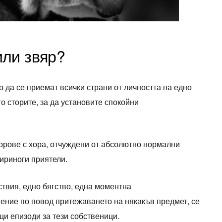
ли звяр?
о да се приемат всички страни от личността на едно
го сторите, за да установите спокойни
порове с хора, отчуждени от абсолютно нормални
ириноги приятели.
ствия, едно бягство, една моментна
ение по повод притежаването на някакъв предмет, се
и епизоди за тези собственици.