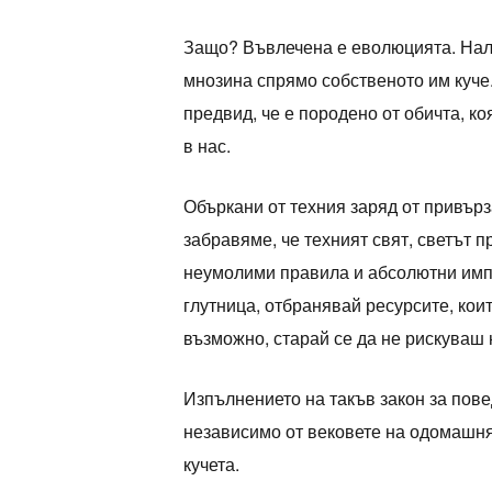
Защо? Въвлечена е еволюцията. Нал
мнозина спрямо собственото им куче
предвид, че е породено от обичта, к
в нас.
Объркани от техния заряд от привърз
забравяме, че техният свят, светът 
неумолими правила и абсолютни импе
глутница, отбранявай ресурсите, кои
възможно, старай се да не рискуваш
Изпълнението на такъв закон за пове
независимо от вековете на одомашн
кучета.