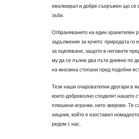
еволюирал и добре съоръжен що се от
зъби.
Отбраняването на един хранителен ре
задължение за кучето: природата го 
за оцеляване, защото в неговите пре
му да се пълни два пъти дневно по д
на мнозина стопани пред подобни ес
Тези наши очарователни другари в ж
които доброволно споделят нашето съ
плюшени играчки, нито зверове. Те 
хищник, който е изоставил номадното
редом с нас.