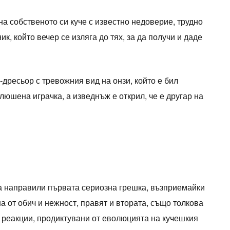
на собственото си куче с известно недоверие, трудно
к, който вечер се изляга до тях, за да получи и даде
-дресьор с тревожния вид на онзи, който е бил
люшена играчка, а изведнъж е открил, че е другар на
са направили първата сериозна грешка, възприемайки
на от обич и нежност, правят и втората, също толкова
 реакции, продиктувани от еволюцията на кучешкия