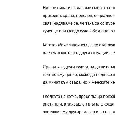
Ние не винаги си даваме сметка за т
прикрива: храна, подслон, социално 
свят (надяваме се, че така са осигуре
кученце или младо куче, обикновено 
Когато обаче започнем да се отдалеч
влезем в контакт с други ситуации, н
Срещата с други кучета, за да цитир
голямо смущение, може да поднесе н
да минат към свада, но и женските н
Гледката на котка, пробягваща покра
инстинкти, а захвърлен в ъгъла кока
човешкия му другар, макар и по очев