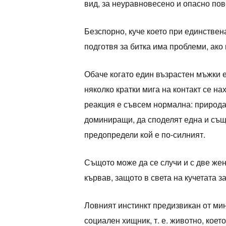
вид, за неуравновесено и опасно по
Безспорно, куче което при единствен
подготвя за битка има проблеми, ако 
Обаче когато един възрастен мъжки е
няколко кратки мига на контакт се на
реакция е съвсем нормална: природа
доминиращи, да споделят една и съща
предопредели кой е по-силният.
Същото може да се случи и с две жен
кървав, защото в света на кучетата 
Ловният инстинкт предизвикан от ми
социален хищник, т. е. животно, което