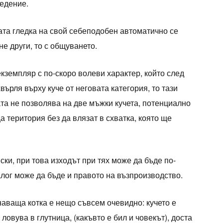
ведение.
ата гледка на свой себеподобен автоматично се
не други, то с общуването.
кземпляр с по-скоро волеви характер, който след
хвърля върху куче от неговата категория, то тази
та не позволява на две мъжки кучета, потенциално
 територия без да влязат в схватка, която ще
ски, при това изходът при тях може да бъде по-
залог може да бъде и правото на възпроизводство.
наваща котка е нещо съвсем очевидно: кучето е
 ловува в глутница, (какъвто е бил и човекът), доста