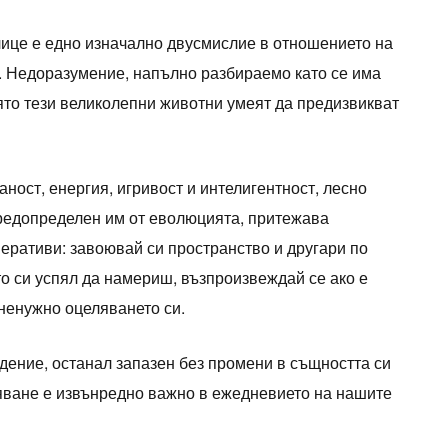
ице е едно изначално двусмислие в отношението на
. Недоразумение, напълно разбираемо като се има
оято тези великолепни животни умеят да предизвикват
аност, енергия, игривост и интелигентност, лесно
предопределен им от еволюцията, притежава
ративи: завоювай си пространство и другари по
то си успял да намериш, възпроизвеждай се ако е
 ненужно оцеляването си.
дение, останал запазен без промени в същността си
яване е извънредно важно в ежедневието на нашите