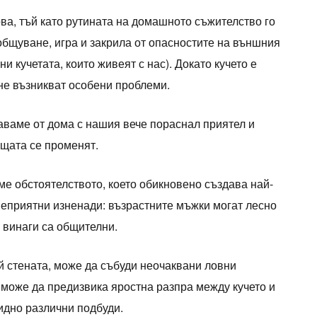
ова, тъй като рутината на домашното съжителство го
общуване, игра и закрила от опасностите на външния
ни кучетата, които живеят с нас). Докато кучето е
не възникват особени проблеми.
аваме от дома с нашия вече пораснал приятел и
ещата се променят.
аме обстоятелството, което обикновено създава най-
еприятни изненади: възрастните мъжки могат лесно
е винаги са общителни.
й стената, може да събуди неочаквани ловни
л може да предизвика яростна разпра между кучето и
идно различни подбуди.