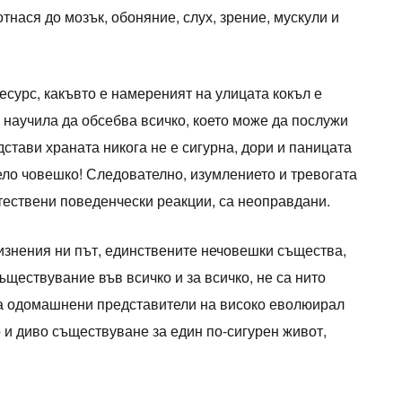
нася до мозък, обоняние, слух, зрение, мускули и
сурс, какъвто е намереният на улицата кокъл е
е научила да обсебва всичко, което може да послужи
дстави храната никога не е сигурна, дори и паницата
ело човешко! Следователно, изумлението и тревогата
тествени поведенчески реакции, са неоправдани.
изнения ни път, единствените нечовешки същества,
ществувание във всичко и за всичко, не са нито
са одомашнени представители на високо еволюирал
 и диво съществуване за един по-сигурен живот,