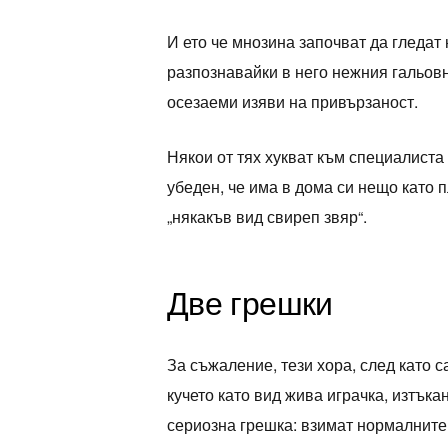
И ето че мнозина започват да гледат 
разпознавайки в него нежния гальовни
осезаеми изяви на привързаност.
Някои от тях хукват към специалиста 
убеден, че има в дома си нещо като п
„някакъв вид свиреп звяр“.
Две грешки
За съжаление, тези хора, след като 
кучето като вид жива играчка, изтъка
сериозна грешка: взимат нормалните